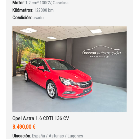
Iniciar sesión
Motor:
1.2 cm³ 130CV, Gasolina
Kilómetros:
129000 km
Condición:
usado
INICIAR SESIÓN
¿Ha olvidado la contraseña?
Opel Astra 1.6 CDTI 136 CV
8.490,00 €
Ubicación:
España / Asturias / Lugones