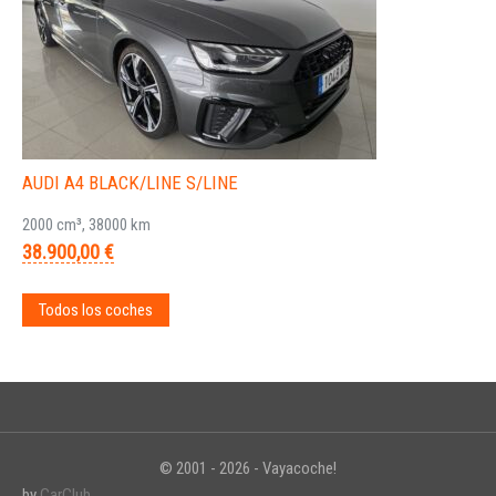
AUDI A4 BLACK/LINE S/LINE
2000 cm³, 38000 km
38.900,00 €
Todos los coches
© 2001 - 2026 - Vayacoche!
by
CarClub