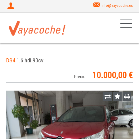
info@vayacoche.es
DS4
1.6 hdi 90cv
10.000,00 €
Precio: