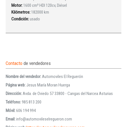
Motor:
1600 cm³ HDI 120cv, Diésel
Kilómetros:
182000 km
Condición:
usado
Contacto
de vendedores
Nombre del vendedor:
Automoviles El Reguerón
Página web:
Jesus María Moran Huerga
Dirección:
Avda. de Oviedo 57 33800 - Cangas del Narcea Asturias
Teléfono:
985 813 200
Móvil:
606 194 994
Email:
info@automovileselregueron.com