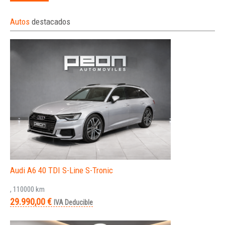
Autos
destacados
Audi A6 40 TDI S-Line S-Tronic
, 110000 km
29.990,00 €
IVA Deducible