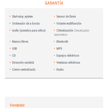
GARANTÍA
Start-stop system
Sensor de lluvia
Ordenador de a bordo
Volante multifunción
Isofix (asientos para niños)
Climatización
Climatizador
automático
Manos libres
Bluetooth
USB
MP3
CD
Espejos eléctricos
Dirección asistida
Ventanas eléctricas
Cierre centralizado
Radio
Vendedor