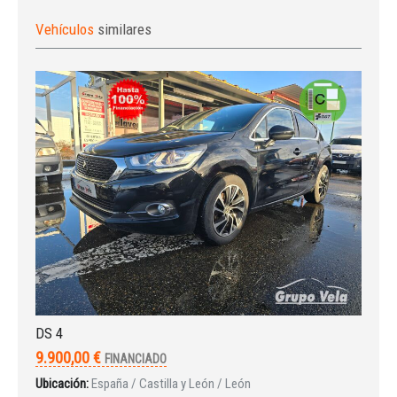
Vehículos
similares
DS 4
9.900,00 €
FINANCIADO
Ubicación:
España / Castilla y León / León