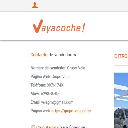
Contacto
de vendedores
CITR
Nombre del vendedor:
Grupo Vela
Página web:
Grupo Vela
Teléfono:
987617401
Móvil:
629858505
Email:
velagm@gmail.com
Página web:
https://grupo-vela.com/
Calculadora
para financiar