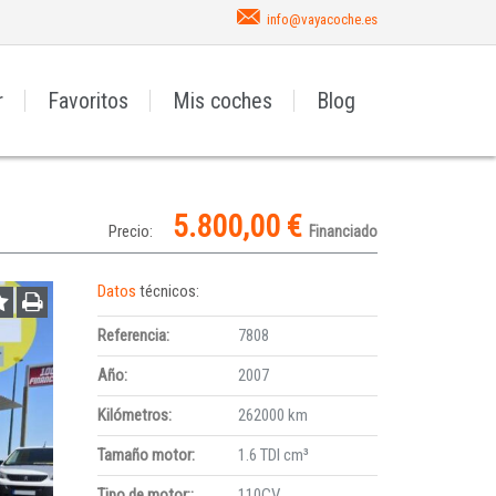
info@vayacoche.es
r
Favoritos
Mis coches
Blog
5.800,00 €
Precio:
Financiado
Datos
técnicos:
Referencia:
7808
Año:
2007
Kilómetros:
262000 km
Tamaño motor:
1.6 TDI cm³
Tipo de motor::
110CV