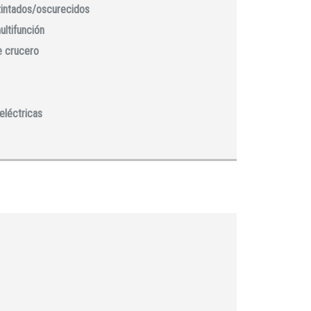
 tintados/oscurecidos
ultifunción
e crucero
eléctricas