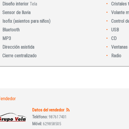
Diseño interior
Tela
Cristales
Sensor de lluvia
Volante m
Isofix (asientos para niños)
Control d
Bluetooth
USB
MP3
CD
Iniciar sesión
Dirección asistida
Ventanas 
Cierre centralizado
Radio
endedor
INICIAR SESIÓN
Datos del vendedor
Teléfono:
987617401
¿Ha olvidado la contraseña?
Móvil:
629858505