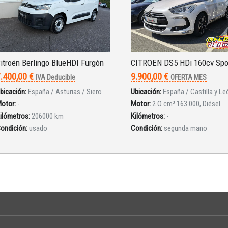
itroën Berlingo BlueHDI Furgón
CITROEN DS5 HDi 160cv Spo
.400,00 €
9.900,00 €
IVA Deducible
OFERTA MES
bicación:
España / Asturias / Siero
Ubicación:
España / Castilla y Le
otor:
-
Motor:
2.O cm³ 163.000, Diésel
ilómetros:
206000 km
Kilómetros:
-
ondición:
usado
Condición:
segunda mano