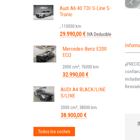
Audi A6 40 TDI S-Line S-
Tronic
, 110000 km
29.990,00 €
IVA Deducible
Inform
Mercedes-Benz E200
ECO
¡¡PRECI
2000 cm³, 76000 km
confian
32.990,00 €
incluida
Revisa
AUDI A4 BLACK/LINE
S/LINE
2000 cm³, 38000 km
38.900,00 €
Todos los coches