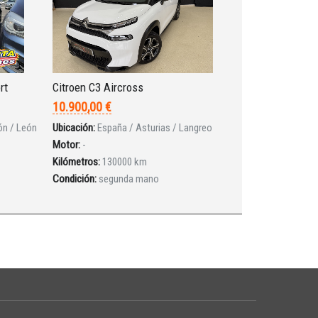
rt
Citroen C3 Aircross
10.900,00 €
ón / León
Ubicación:
España / Asturias / Langreo
Motor:
-
Kilómetros:
130000 km
Condición:
segunda mano