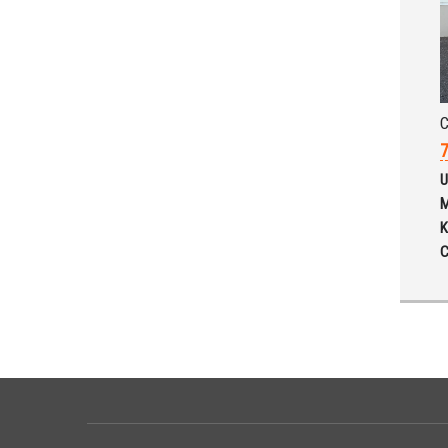
C
7
U
M
K
C