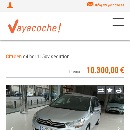
info@vayacoche.es
Citroen
c4 hdi 115cv sedution
10.300,00 €
Precio: