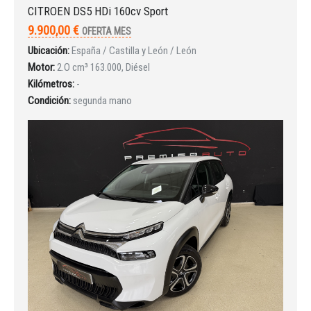
CITROEN DS5 HDi 160cv Sport
9.900,00 €
OFERTA MES
INICIAR SESIÓN
Ubicación:
España / Castilla y León / León
Motor:
2.O cm³ 163.000, Diésel
¿Ha olvidado la contraseña?
Kilómetros:
-
Condición:
segunda mano