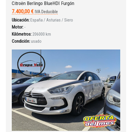
Citroën Berlingo BlueHDI Furgón
7.400,00 €
IVA Deducible
Ubicación:
España / Asturias / Siero
Motor:
-
Kilómetros:
206000 km
Condición:
usado
Iniciar sesión