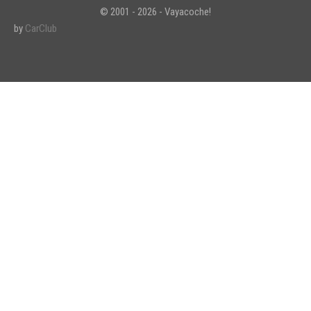
© 2001 - 2026 - Vayacoche!
by
CarClub