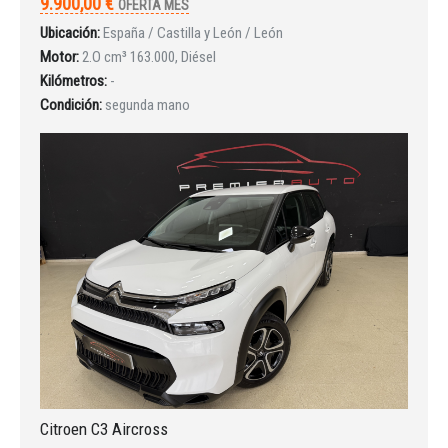
9.900,00 €
OFERTA MES
Ubicación:
España / Castilla y León / León
Motor:
2.O cm³ 163.000, Diésel
Kilómetros:
-
Condición:
segunda mano
Citroen C3 Aircross