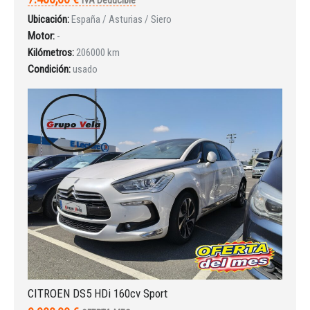
Ubicación:
España / Asturias / Siero
Motor:
-
Iniciar sesión
Kilómetros:
206000 km
Condición:
usado
INICIAR SESIÓN
¿Ha olvidado la contraseña?
CITROEN DS5 HDi 160cv Sport