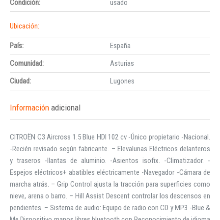
Condición:
usado
Ubicación:
País:
España
Comunidad:
Asturias
Ciudad:
Lugones
Información
adicional
CITROËN C3 Aircross 1.5 Blue HDI 102 cv -Único propietario -Nacional.
-Recién revisado según fabricante. – Elevalunas Eléctricos delanteros
y traseros -llantas de aluminio. -Asientos isofix. -Climatizador. -
Espejos eléctricos+ abatibles eléctricamente -Navegador -Cámara de
marcha atrás. – Grip Control ajusta la tracción para superficies como
nieve, arena o barro. – Hill Assist Descent controlar los descensos en
pendientes. – Sistema de audio: Equipo de radio con CD y MP3 -Blue &
Me Dispositivo manos libres bluetooth con Reconocimiento de idioma