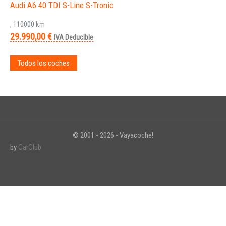
Audi A6 40 TDI S-Line S-Tronic
, 110000 km
29.990,00 €
IVA Deducible
Todos los coches
© 2001 - 2026 - Vayacoche!
by
CarClub