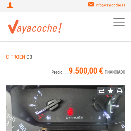
info@vayacoche.es
CITROEN
C3
9.500,00 €
Precio:
FINANCIADO