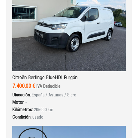
Iniciar sesión
Citroën Berlingo BlueHDI Furgón
7.400,00 €
IVA Deducible
Ubicación:
España / Asturias / Siero
Motor:
-
Kilómetros:
206000 km
Condición:
usado
INICIAR SESIÓN