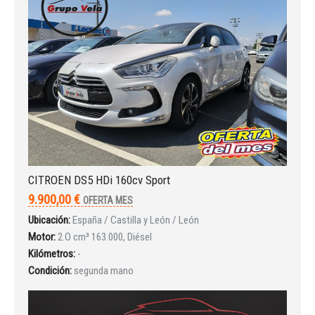
¿Ha olvidado la contraseña?
CITROEN DS5 HDi 160cv Sport
9.900,00 €
OFERTA MES
Ubicación:
España / Castilla y León / León
Motor:
2.O cm³ 163.000, Diésel
Kilómetros:
-
Condición:
segunda mano