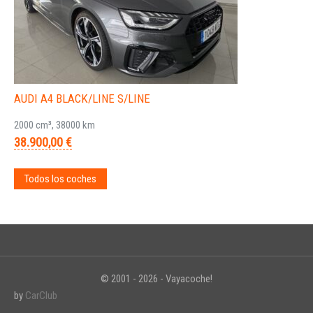
AUDI A4 BLACK/LINE S/LINE
2000 cm³, 38000 km
38.900,00 €
Todos los coches
© 2001 - 2026 - Vayacoche!
by
CarClub