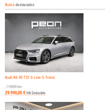
Autos
destacados
Audi A6 40 TDI S-Line S-Tronic
, 110000 km
29.990,00 €
IVA Deducible