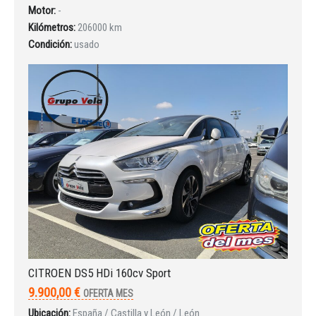
Motor:
-
Iniciar sesión
Kilómetros:
206000 km
Condición:
usado
INICIAR SESIÓN
¿Ha olvidado la contraseña?
CITROEN DS5 HDi 160cv Sport
9.900,00 €
OFERTA MES
Ubicación:
España / Castilla y León / León