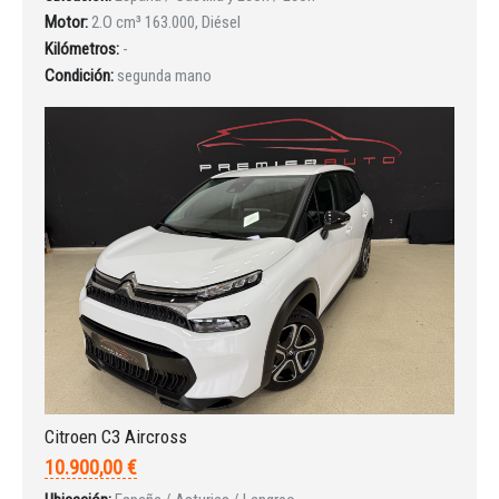
Motor:
2.O cm³ 163.000, Diésel
Kilómetros:
-
Condición:
segunda mano
Citroen C3 Aircross
10.900,00 €