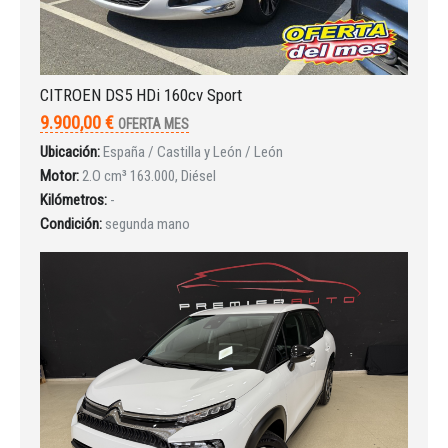
Iniciar sesión
CITROEN DS5 HDi 160cv Sport
9.900,00 €
OFERTA MES
Ubicación:
España / Castilla y León / León
Motor:
2.O cm³ 163.000, Diésel
Kilómetros:
-
Condición:
segunda mano
INICIAR SESIÓN
¿Ha olvidado la contraseña?