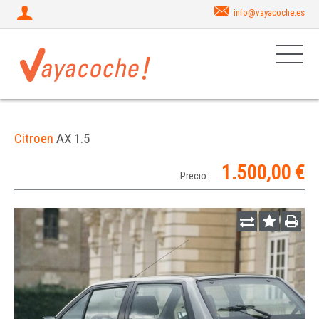
info@vayacoche.es
Citroen
AX 1.5
1.500,00 €
Precio: