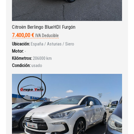
Citroën Berlingo BlueHDI Furgón
7.400,00 €
IVA Deducible
Ubicación:
España / Asturias / Siero
Motor:
-
Kilómetros:
206000 km
Condición:
usado