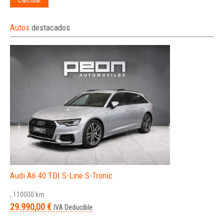
Autos
destacados
Audi A6 40 TDI S-Line S-Tronic
, 110000 km
29.990,00 €
IVA Deducible