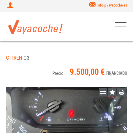
info@vayacoche.es
CITREN
C3
9.500,00 €
Precio:
FINANCIADO