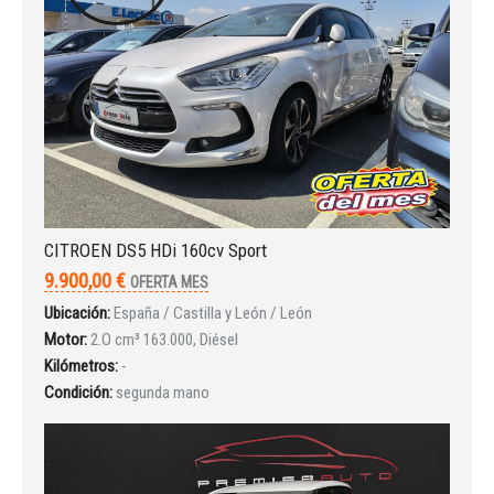
¿Ha olvidado la contraseña?
CITROEN DS5 HDi 160cv Sport
9.900,00 €
OFERTA MES
Ubicación:
España / Castilla y León / León
Motor:
2.O cm³ 163.000, Diésel
Kilómetros:
-
Condición:
segunda mano