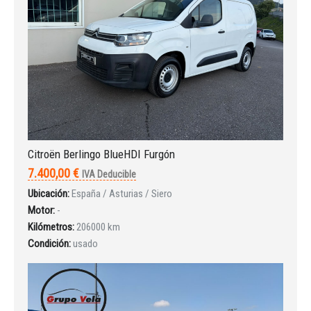
Iniciar sesión
Citroën Berlingo BlueHDI Furgón
7.400,00 €
IVA Deducible
Ubicación:
España / Asturias / Siero
Motor:
-
Kilómetros:
206000 km
Condición:
usado
INICIAR SESIÓN