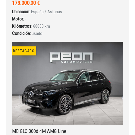
173.000,00 €
Ubicación:
España / Asturias
INICIAR SESIÓN
Motor:
-
Kilómetros:
60000 km
¿Ha olvidado la contraseña?
Condición:
usado
DESTACADO
MB GLC 300d 4M AMG Line