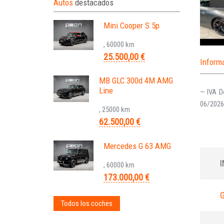
Autos
destacados
Mini Cooper S 5p
, 60000 km
25.500,00 €
Inform
MB GLC 300d 4M AMG
Line
— IVA D
06/2026
, 25000 km
62.500,00 €
Mercedes G 63 AMG
, 60000 km
173.000,00 €
Todos los coches