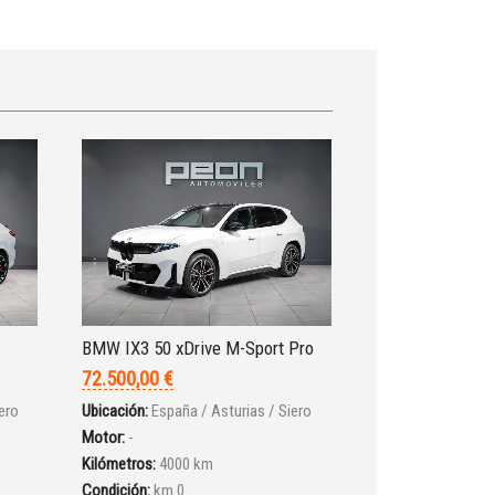
BMW IX3 50 xDrive M-Sport Pro
72.500,00 €
ero
Ubicación:
España / Asturias / Siero
Motor:
-
Kilómetros:
4000 km
Condición:
km 0