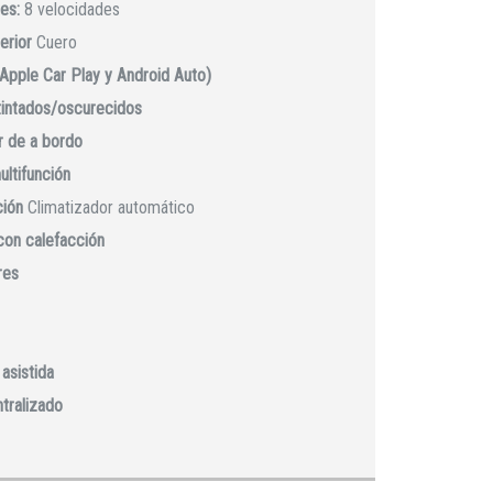
es:
8 velocidades
erior
Cuero
(Apple Car Play y Android Auto)
 tintados/oscurecidos
 de a bordo
ultifunción
ción
Climatizador automático
con calefacción
res
asistida
ntralizado