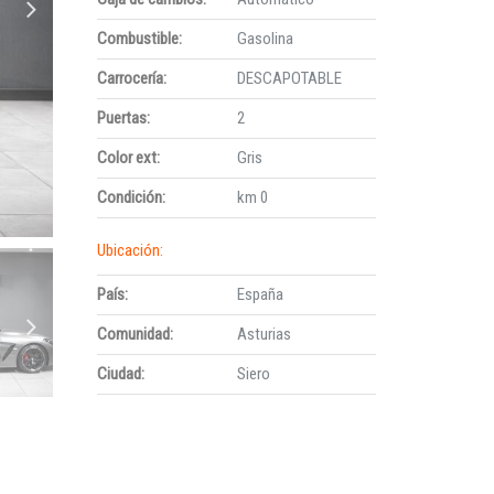
Combustible:
Gasolina
Carrocería:
DESCAPOTABLE
Puertas:
2
Color ext:
Gris
Condición:
km 0
Ubicación:
País:
España
Comunidad:
Asturias
Ciudad:
Siero