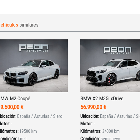
ehículos
similares
BMW M2 Coupé
BMW X2 M35i xDrive
9.500,00 €
56.990,00 €
bicación:
España / Asturias / Siero
Ubicación:
España / Asturias / Si
otor:
-
Motor:
-
ilómetros:
19500 km
Kilómetros:
34000 km
ondición:
km 0
Condición:
seminuevo