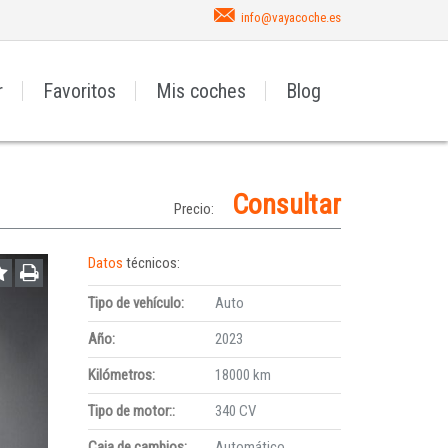
info@vayacoche.es
r
Favoritos
Mis coches
Blog
Consultar
Precio:
Datos
técnicos:
Tipo de vehículo:
Auto
Año:
2023
Kilómetros:
18000 km
Tipo de motor::
340 CV
Caja de cambios:
Automático