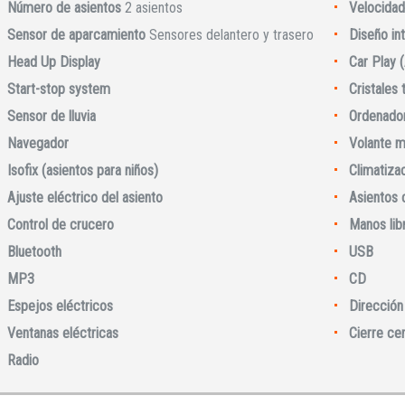
Número de asientos
2 asientos
Velocidad
Sensor de aparcamiento
Sensores delantero y trasero
Diseño int
Head Up Display
Car Play 
Start-stop system
Cristales
Sensor de lluvia
Ordenador
Navegador
Volante m
Isofix (asientos para niños)
Climatiza
Ajuste eléctrico del asiento
Asientos 
Control de crucero
Manos lib
Iniciar sesión
Bluetooth
USB
MP3
CD
Espejos eléctricos
Dirección 
Ventanas eléctricas
Cierre ce
Radio