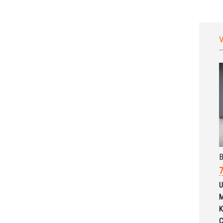
V
7
U
M
K
C