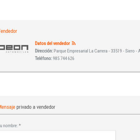
INICIAR SESIÓN
¿Ha olvidado la contraseña?
endedor
Datos del vendedor
Dirección:
Parque Empresarial La Carrera - 33519 - Siero - 
Teléfono:
985 744 626
Mensaje
privado a vendedor
u nombre:
*