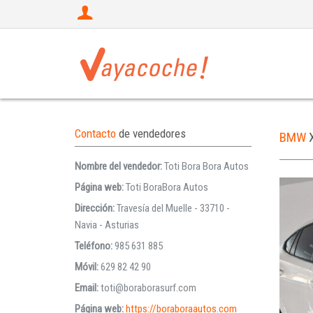
Contacto
de vendedores
BMW
Nombre del vendedor:
Toti Bora Bora Autos
Página web:
Toti BoraBora Autos
Dirección:
Travesía del Muelle - 33710 -
Navia - Asturias
Teléfono:
985 631 885
Móvil:
629 82 42 90
Email:
toti@boraborasurf.com
Página web:
https://boraboraautos.com