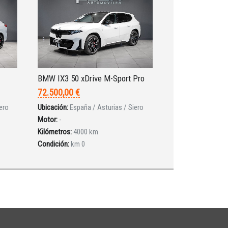
BMW IX3 50 xDrive M-Sport Pro
72.500,00 €
ero
Ubicación:
España / Asturias / Siero
Motor:
-
Kilómetros:
4000 km
Condición:
km 0