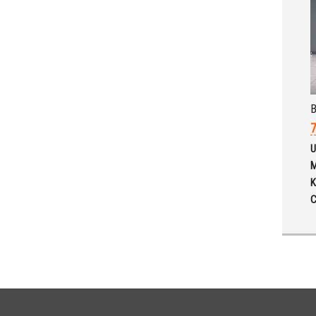
7
U
M
K
C