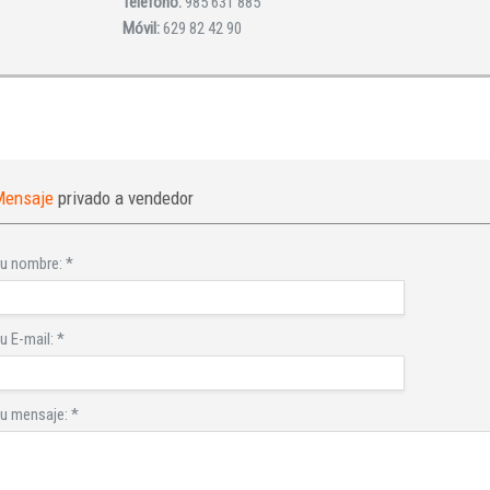
Teléfono:
985 631 885
Móvil:
629 82 42 90
Mensaje
privado a vendedor
u nombre:
*
u E-mail:
*
u mensaje:
*