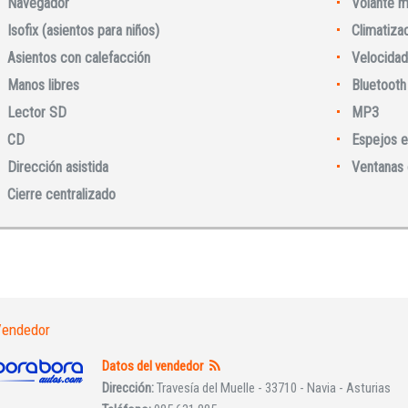
Navegador
Volante m
Isofix (asientos para niños)
Climatiza
Asientos con calefacción
Velocidad
Manos libres
Bluetooth
Lector SD
MP3
CD
Espejos e
Iniciar sesión
Dirección asistida
Ventanas 
Cierre centralizado
endedor
INICIAR SESIÓN
Datos del vendedor
Dirección:
Travesía del Muelle - 33710 - Navia - Asturias
¿Ha olvidado la contraseña?