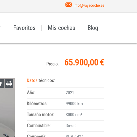
info@vayacoche.es
r
Favoritos
Mis coches
Blog
65.900,00 €
Precio:
Datos
técnicos:
Año:
2021
Kilómetros:
99000 km
Tamaño motor:
3000 cm³
Combustible:
Diésel
Carrocería:
SUV / 4X4