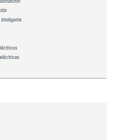
ultifunción
ción
 inteligente
léctricos
eléctricas