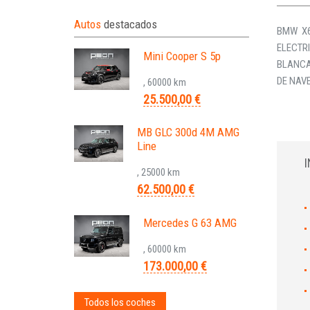
Autos
destacados
BMW X6
ELECTRI
Mini Cooper S 5p
BLANCA,
DE NAV
, 60000 km
25.500,00 €
MB GLC 300d 4M AMG
Line
, 25000 km
62.500,00 €
Mercedes G 63 AMG
, 60000 km
173.000,00 €
Todos los coches