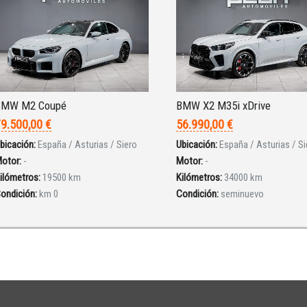
BMW M2 Coupé
BMW X2 M35i xDrive
9.500,00 €
56.990,00 €
bicación:
España / Asturias / Siero
Ubicación:
España / Asturias / Si
otor:
-
Motor:
-
ilómetros:
19500 km
Kilómetros:
34000 km
ondición:
km 0
Condición:
seminuevo