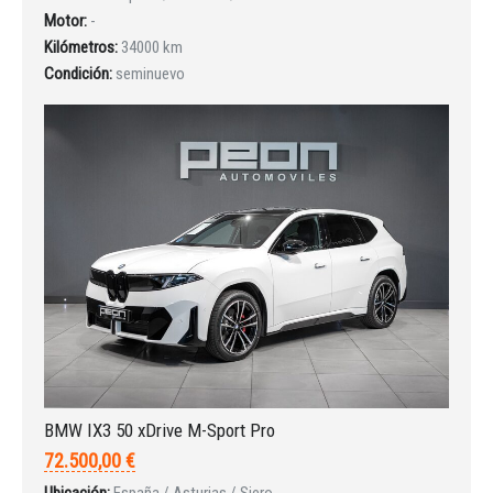
Motor:
-
Kilómetros:
34000 km
Condición:
seminuevo
BMW IX3 50 xDrive M-Sport Pro
72.500,00 €
Ubicación:
España / Asturias / Siero