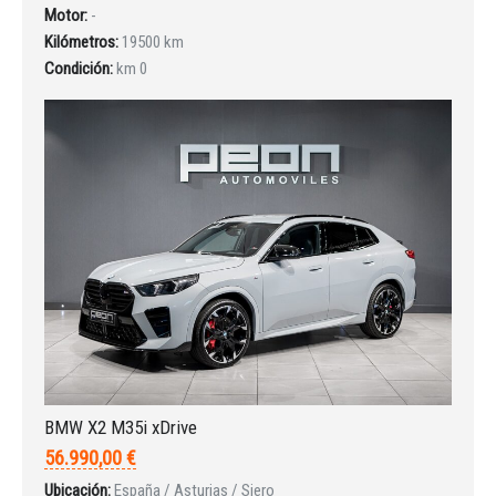
Motor:
-
Kilómetros:
19500 km
Iniciar sesión
Condición:
km 0
INICIAR SESIÓN
¿Ha olvidado la contraseña?
BMW X2 M35i xDrive
56.990,00 €
Ubicación:
España / Asturias / Siero