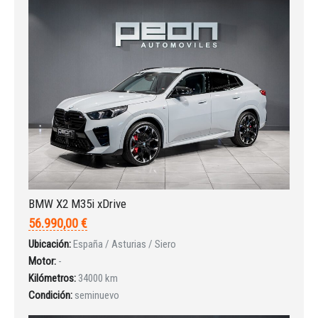
INICIAR SESIÓN
¿Ha olvidado la contraseña?
BMW X2 M35i xDrive
56.990,00 €
Ubicación:
España / Asturias / Siero
Motor:
-
Kilómetros:
34000 km
Condición:
seminuevo