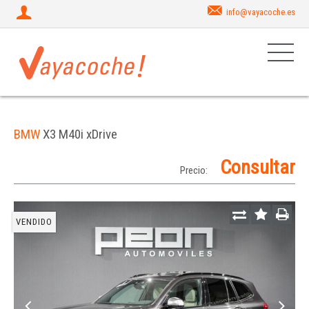
info@vayacoche.es
BMW
X3 M40i xDrive
Consultar
Precio:
VENDIDO