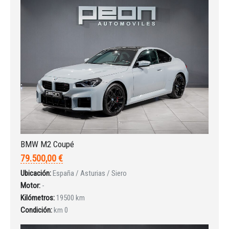
BMW M2 Coupé
79.500,00 €
Ubicación:
España / Asturias / Siero
Motor:
-
Kilómetros:
19500 km
Iniciar sesión
Condición:
km 0