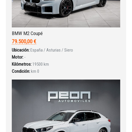
BMW M2 Coupé
INICIAR SESIÓN
79.500,00 €
Ubicación:
España / Asturias / Siero
¿Ha olvidado la contraseña?
Motor:
-
Kilómetros:
19500 km
Condición:
km 0