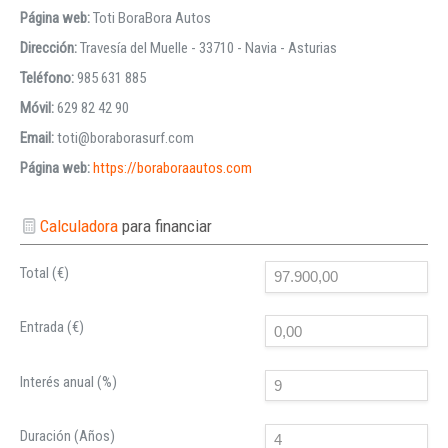
Página web:
Toti BoraBora Autos
Dirección:
Travesía del Muelle - 33710 - Navia - Asturias
Teléfono:
985 631 885
Móvil:
629 82 42 90
Email:
toti@boraborasurf.com
Página web:
https://boraboraautos.com
Calculadora
para financiar
Total (€)
Entrada (€)
Interés anual (%)
Duración (Años)