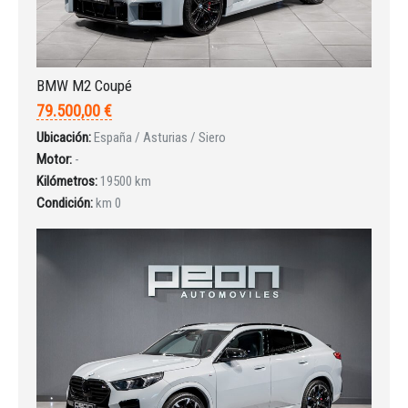
BMW M2 Coupé
79.500,00 €
Iniciar sesión
Ubicación:
España / Asturias / Siero
Motor:
-
Kilómetros:
19500 km
Condición:
km 0
INICIAR SESIÓN
¿Ha olvidado la contraseña?