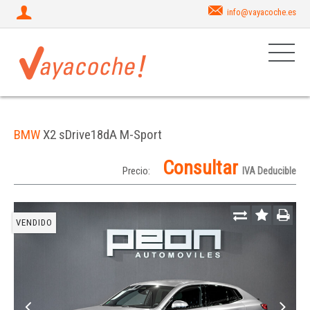
info@vayacoche.es
BMW
X2 sDrive18dA M-Sport
Consultar
Precio:
IVA Deducible
VENDIDO