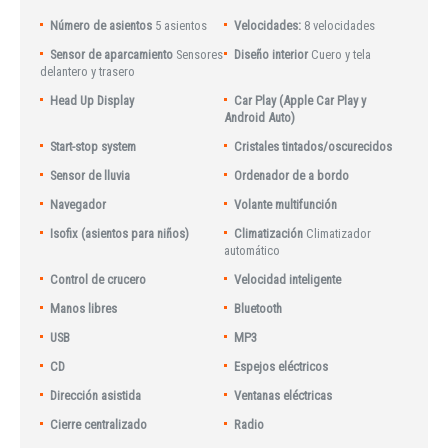
Número de asientos
5 asientos
Velocidades:
8 velocidades
Sensor de aparcamiento
Sensores
Diseño interior
Cuero y tela
delantero y trasero
Head Up Display
Car Play (Apple Car Play y
Android Auto)
Start-stop system
Cristales tintados/oscurecidos
Sensor de lluvia
Ordenador de a bordo
Navegador
Volante multifunción
Isofix (asientos para niños)
Climatización
Climatizador
automático
Control de crucero
Velocidad inteligente
Manos libres
Bluetooth
USB
MP3
CD
Espejos eléctricos
Dirección asistida
Ventanas eléctricas
Cierre centralizado
Radio