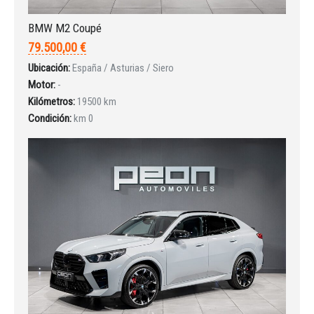
BMW M2 Coupé
79.500,00 €
INICIAR SESIÓN
Ubicación:
España / Asturias / Siero
Motor:
-
¿Ha olvidado la contraseña?
Kilómetros:
19500 km
Condición:
km 0