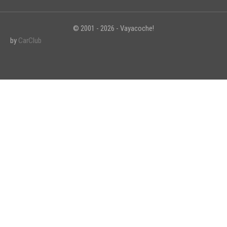
© 2001 - 2026 - Vayacoche!
by
CarClub