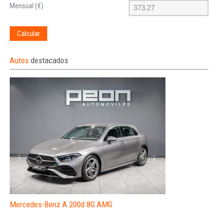
Mensual (€)
Calcular
Autos
destacados
Mercedes-Benz A 200d 8G AMG