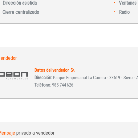
Dirección asistida
Ventanas 
Cierre centralizado
Radio
INICIAR SESIÓN
¿Ha olvidado la contraseña?
endedor
Datos del vendedor
Dirección:
Parque Empresarial La Carrera - 33519 - Siero - 
Teléfono:
985 744 626
Mensaje
privado a vendedor