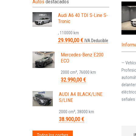
Autos
destacados
Audi A6 40 TDI S-Line S-
Tronic
, 110000 km
29.990,00 €
IVA Deducible
Inform
Mercedes-Benz E200
ECO
— Vehícu
Profesi
2000 cm³, 76000 km
automáti
32.990,00 €
delanter
eléctric
AUDI A4 BLACK/LINE
señales 
S/LINE
2000 cm³, 38000 km
38.900,00 €
Todos los coches