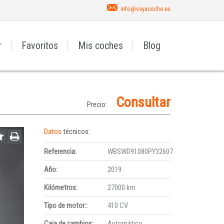
info@vayacoche.es
r
Favoritos
Mis coches
Blog
Consultar
Precio:
Datos
técnicos:
Referencia:
WBSWD91080PY32607
Año:
2019
Kilómetros:
27000 km
Tipo de motor::
410 CV
Caja de cambios:
Automático