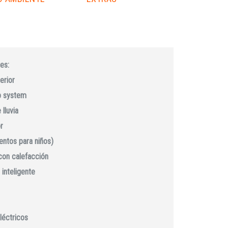
es:
erior
p system
lluvia
r
ientos para niños)
con calefacción
 inteligente
léctricos