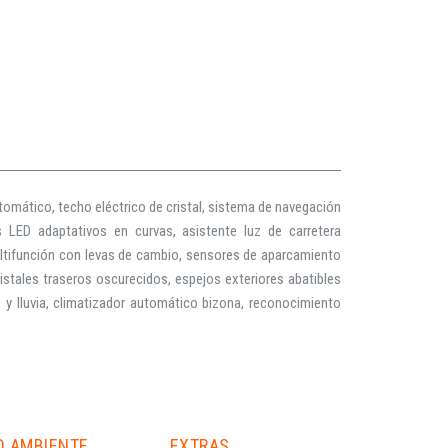
omático, techo eléctrico de cristal, sistema de navegación
 LED adaptativos en curvas, asistente luz de carretera
ultifunción con levas de cambio, sensores de aparcamiento
istales traseros oscurecidos, espejos exteriores abatibles
s y lluvia, climatizador automático bizona, reconocimiento
O AMBIENTE
EXTRAS