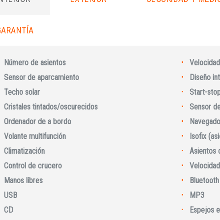
GARANTÍA
Número de asientos
Velocidad
Sensor de aparcamiento
Diseño int
Techo solar
Start-sto
Cristales tintados/oscurecidos
Sensor de 
Ordenador de a bordo
Navegado
Volante multifunción
Isofix (as
Iniciar sesión
Climatización
Asientos 
Control de crucero
Velocidad
Manos libres
Bluetooth
USB
MP3
CD
Espejos e