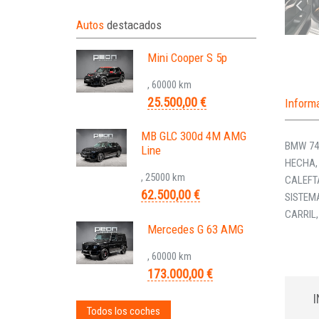
Autos
destacados
Mini Cooper S 5p
, 60000 km
25.500,00 €
Inform
MB GLC 300d 4M AMG
BMW 740
Line
HECHA,
, 25000 km
CALEFT
62.500,00 €
SISTEM
CARRIL,
Mercedes G 63 AMG
, 60000 km
173.000,00 €
Todos los coches