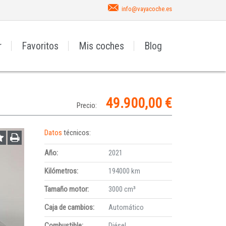
info@vayacoche.es
r
Favoritos
Mis coches
Blog
49.900,00 €
Precio:
Datos
técnicos:
Año:
2021
Kilómetros:
194000 km
Tamaño motor:
3000 cm³
Caja de cambios:
Automático
Combustible:
Diésel