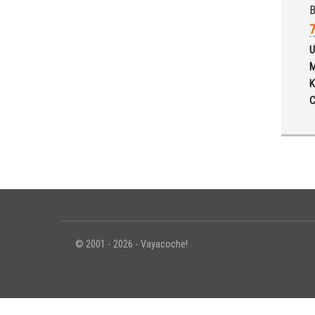
7
U
M
K
C
© 2001 - 2026 - Vayacoche!