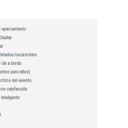
e aparcamiento
Display
ar
 tintados/oscurecidos
 de a bordo
ientos para niños)
ctrico del asiento
con calefacción
 inteligente
D