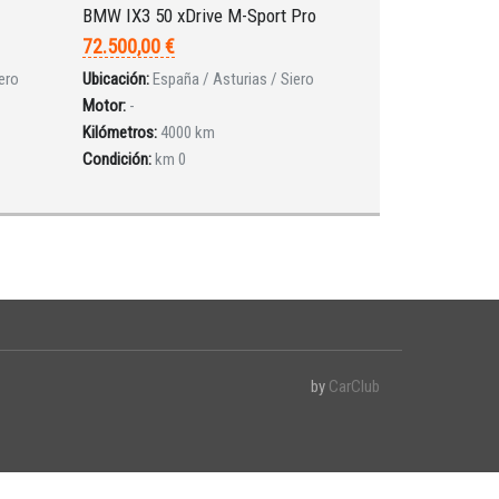
BMW IX3 50 xDrive M-Sport Pro
72.500,00 €
ero
Ubicación:
España / Asturias / Siero
Motor:
-
Kilómetros:
4000 km
Condición:
km 0
by
CarClub