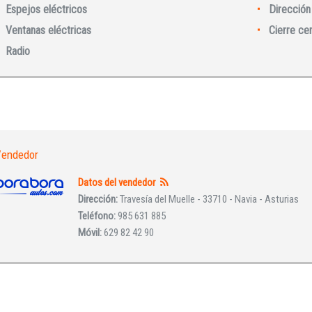
Espejos eléctricos
Dirección 
Ventanas eléctricas
Cierre ce
Radio
INICIAR SESIÓN
¿Ha olvidado la contraseña?
endedor
Datos del vendedor
Dirección:
Travesía del Muelle - 33710 - Navia - Asturias
Teléfono:
985 631 885
Móvil:
629 82 42 90