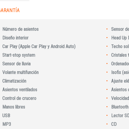
GARANTÍA
Número de asientos
Sensor d
Diseño interior
Head Up 
Car Play (Apple Car Play y Android Auto)
Techo sol
Start-stop system
Cristales
Sensor de lluvia
Ordenador
Volante multifunción
Isofix (as
Climatización
Ajuste elé
Asientos ventilados
Asientos 
Iniciar sesión
Control de crucero
Velocidad
Manos libres
Bluetooth
USB
Lector S
MP3
CD