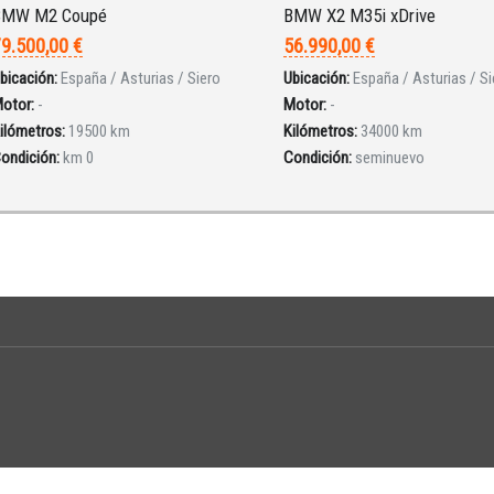
BMW M2 Coupé
BMW X2 M35i xDrive
9.500,00 €
56.990,00 €
bicación:
España / Asturias / Siero
Ubicación:
España / Asturias / Si
otor:
-
Motor:
-
ilómetros:
19500 km
Kilómetros:
34000 km
ondición:
km 0
Condición:
seminuevo