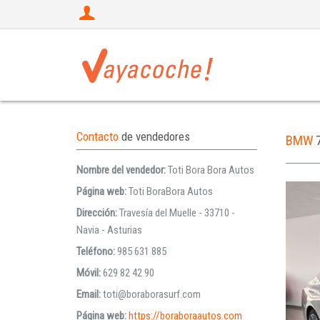
Contacto
de vendedores
BMW
Nombre del vendedor:
Toti Bora Bora Autos
Página web:
Toti BoraBora Autos
Dirección:
Travesía del Muelle - 33710 -
Navia - Asturias
Teléfono:
985 631 885
Móvil:
629 82 42 90
Email:
toti@boraborasurf.com
Página web:
https://boraboraautos.com