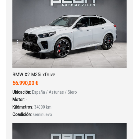
¿Ha olvidado la contraseña?
BMW X2 M35i xDrive
56.990,00 €
Ubicación:
España / Asturias / Siero
Motor:
-
Kilómetros:
34000 km
Condición:
seminuevo