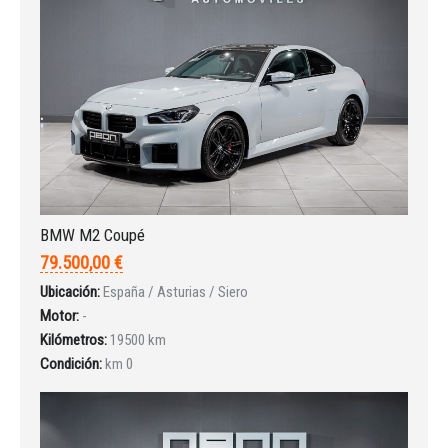
Iniciar sesión
BMW M2 Coupé
79.500,00 €
Ubicación:
España / Asturias / Siero
Motor:
-
Kilómetros:
19500 km
Condición:
km 0
INICIAR SESIÓN