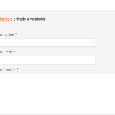
Mensaje
privado a vendedor
INICIAR SESIÓN
u nombre:
*
¿Ha olvidado la contraseña?
u E-mail:
*
u mensaje:
*