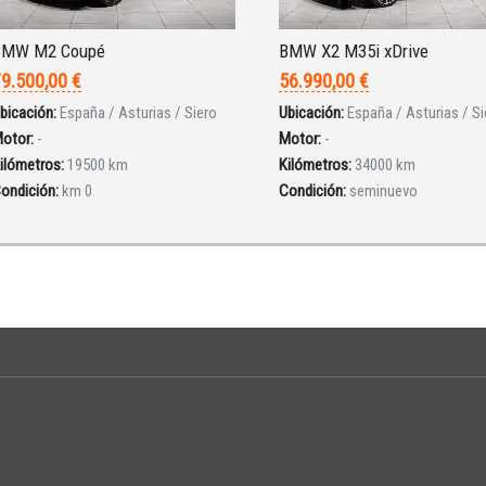
BMW M2 Coupé
BMW X2 M35i xDrive
9.500,00 €
56.990,00 €
bicación:
España / Asturias / Siero
Ubicación:
España / Asturias / Si
otor:
-
Motor:
-
ilómetros:
19500 km
Kilómetros:
34000 km
ondición:
km 0
Condición:
seminuevo