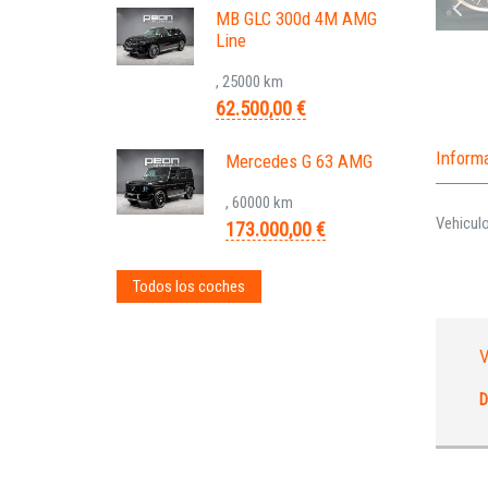
MB GLC 300d 4M AMG
Line
, 25000 km
62.500,00 €
Inform
Mercedes G 63 AMG
, 60000 km
Vehiculo
173.000,00 €
Todos los coches
V
D