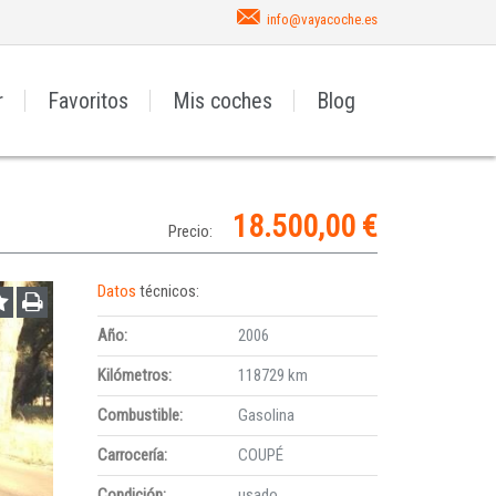
info@vayacoche.es
r
Favoritos
Mis coches
Blog
18.500,00 €
Precio:
Datos
técnicos:
Año:
2006
Kilómetros:
118729 km
Combustible:
Gasolina
Carrocería:
COUPÉ
Condición:
usado