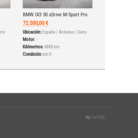
BMW IX3 50 xDrive M-Sport Pro
72.500,00 €
ero
Ubicación:
España / Asturias / Siero
Motor:
-
Kilómetros:
4000 km
Condición:
km 0
by
CarClub