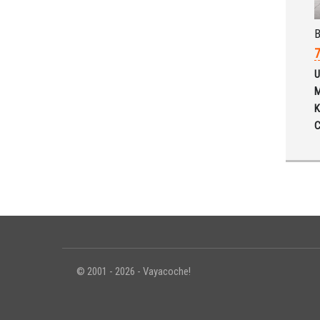
7
U
M
K
C
© 2001 - 2026 - Vayacoche!