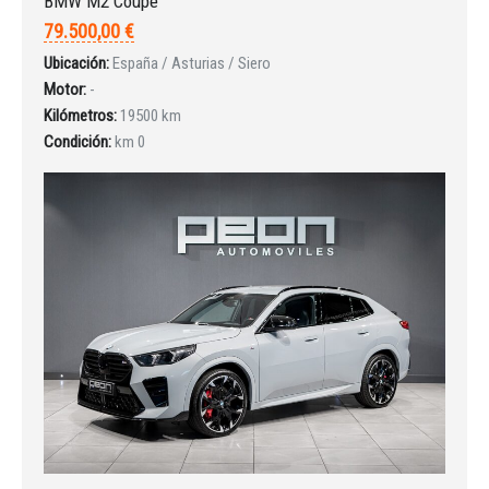
BMW M2 Coupé
79.500,00 €
Ubicación:
España / Asturias / Siero
INICIAR SESIÓN
Motor:
-
Kilómetros:
19500 km
¿Ha olvidado la contraseña?
Condición:
km 0