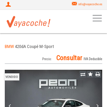
info@vayacoche.es
BMW
420dA Coupé M-Sport
Consultar
Precio:
IVA Deducible
VENDIDO