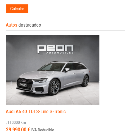
Calcular
Autos
destacados
Audi A6 40 TDI S-Line S-Tronic
, 110000 km
29.990,00 €
IVA Deducible