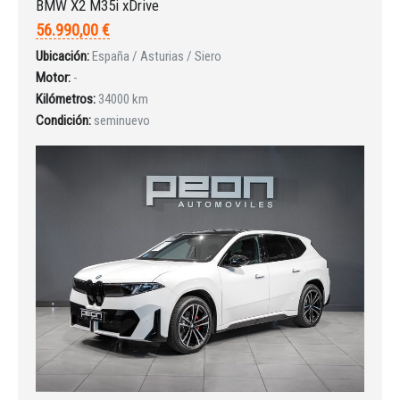
BMW X2 M35i xDrive
56.990,00 €
Ubicación:
España / Asturias / Siero
Motor:
-
Kilómetros:
34000 km
Condición:
seminuevo