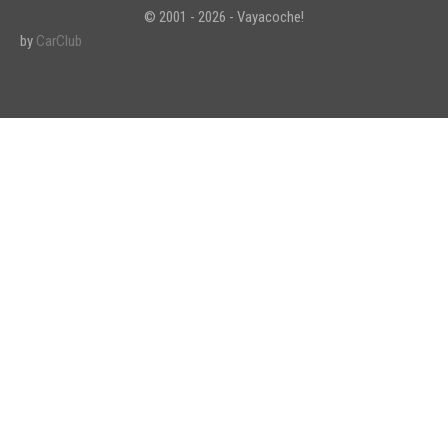
© 2001 - 2026 - Vayacoche!
by
CarClub