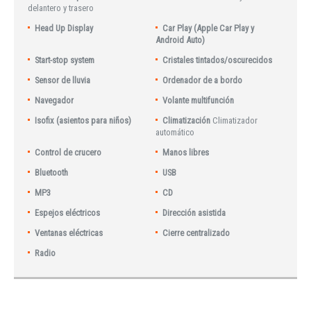
delantero y trasero
Head Up Display
Car Play (Apple Car Play y
Android Auto)
Start-stop system
Cristales tintados/oscurecidos
Sensor de lluvia
Ordenador de a bordo
Navegador
Volante multifunción
Isofix (asientos para niños)
Climatización
Climatizador
automático
Control de crucero
Manos libres
Bluetooth
USB
MP3
CD
Espejos eléctricos
Dirección asistida
Ventanas eléctricas
Cierre centralizado
Radio