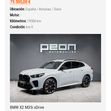
79.500,00 €
Ubicación:
España / Asturias / Siero
INICIAR SESIÓN
Motor:
-
Kilómetros:
19500 km
¿Ha olvidado la contraseña?
Condición:
km 0
BMW X2 M35i xDrive