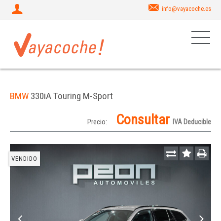
info@vayacoche.es
BMW
330iA Touring M-Sport
Consultar
Precio:
IVA Deducible
VENDIDO