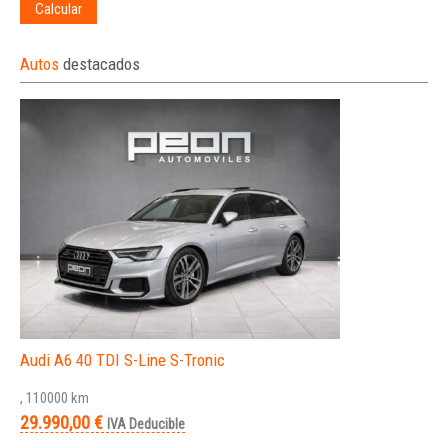
Calcular
Autos
destacados
Audi A6 40 TDI S-Line S-Tronic
, 110000 km
29.990,00 €
IVA Deducible