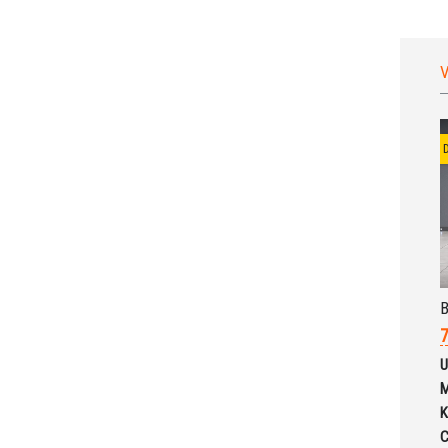
V
7
U
M
K
C