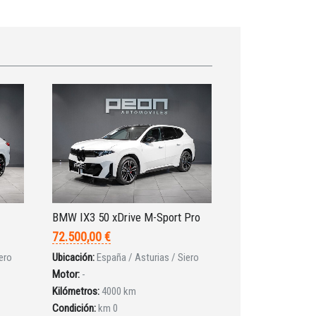
BMW IX3 50 xDrive M-Sport Pro
72.500,00 €
ero
Ubicación:
España / Asturias / Siero
Motor:
-
Kilómetros:
4000 km
Condición:
km 0