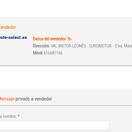
Iniciar sesión
endedor
Datos del vendedor
Dirección:
VAL MOTOR LEONÉS - EUROMOTOR - Ctra. Madrid
Móvil:
616681166
INICIAR SESIÓN
¿Ha olvidado la contraseña?
Mensaje
privado a vendedor
u nombre:
*