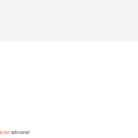
ación
adicional