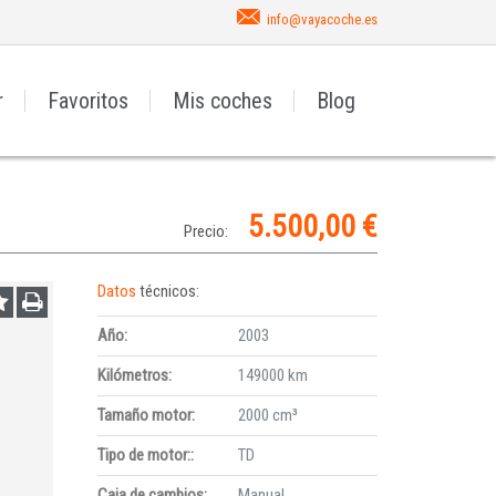
info@vayacoche.es
r
Favoritos
Mis coches
Blog
5.500,00 €
Precio:
Datos
técnicos:
Año:
2003
Kilómetros:
149000 km
Tamaño motor:
2000 cm³
Tipo de motor::
TD
Caja de cambios:
Manual