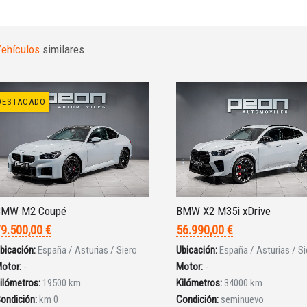
ehículos
similares
DESTACADO
BMW M2 Coupé
BMW X2 M35i xDrive
9.500,00 €
56.990,00 €
bicación:
España / Asturias / Siero
Ubicación:
España / Asturias / Si
otor:
-
Motor:
-
ilómetros:
19500 km
Kilómetros:
34000 km
ondición:
km 0
Condición:
seminuevo