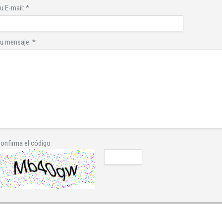
u E-mail:
*
u mensaje:
*
onfirma el código