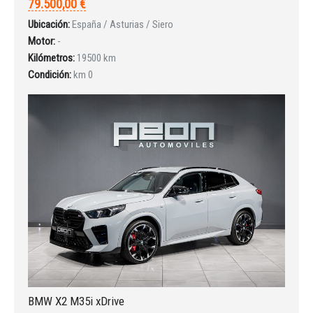
79.500,00 €
Ubicación:
España / Asturias / Siero
Motor:
-
Kilómetros:
19500 km
Condición:
km 0
INICIAR SESIÓN
¿Ha olvidado la contraseña?
BMW X2 M35i xDrive