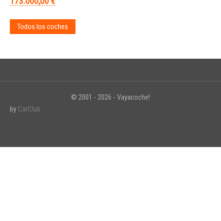
173.000,00 €
Todos los coches
© 2001 - 2026 - Vayacoche!
by
CarClub