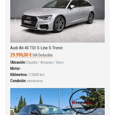
INICIAR SESIÓN
Audi A6 40 TDI S-Line S-Tronic
¿Ha olvidado la contraseña?
29.990,00 €
IVA Deducible
Ubicación:
España / Asturias / Siero
Motor:
-
Kilómetros:
110000 km
Condición:
seminuevo