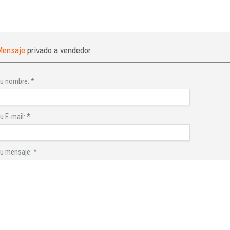
Mensaje
privado a vendedor
INICIAR SESIÓN
u nombre:
*
¿Ha olvidado la contraseña?
u E-mail:
*
u mensaje:
*