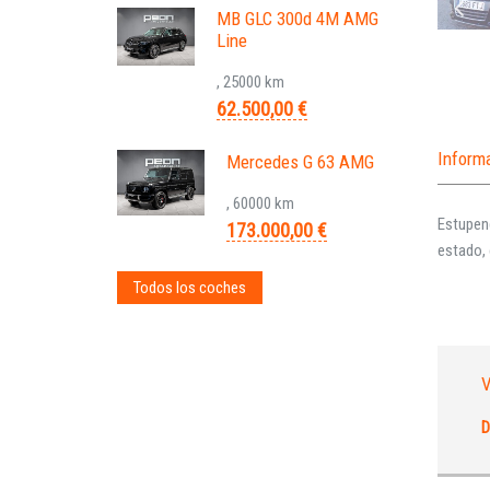
MB GLC 300d 4M AMG
Line
, 25000 km
62.500,00 €
Inform
Mercedes G 63 AMG
, 60000 km
Estupen
173.000,00 €
estado, 
Todos los coches
V
D