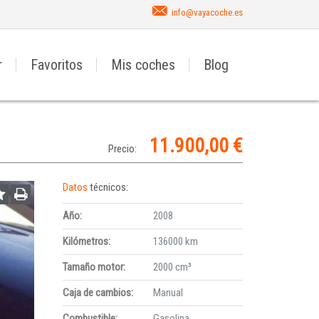
info@vayacoche.es
r
Favoritos
Mis coches
Blog
11.900,00 €
Precio:
Datos
técnicos:
Año:
2008
Kilómetros:
136000 km
Tamaño motor:
2000 cm³
Caja de cambios:
Manual
Combustible:
Gasolina