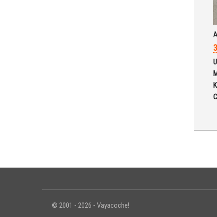
A
3
U
M
K
C
© 2001 - 2026 - Vayacoche!