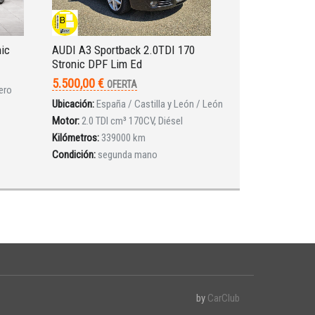
nic
AUDI A3 Sportback 2.0TDI 170
Stronic DPF Lim Ed
5.500,00 €
OFERTA
ero
Ubicación:
España / Castilla y León / León
Motor:
2.0 TDI cm³ 170CV, Diésel
Kilómetros:
339000 km
Condición:
segunda mano
by
CarClub