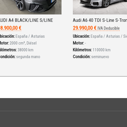
UDI A4 BLACK/LINE S/LINE
Audi A6 40 TDI S-Line S-Tro
8.900,00 €
29.990,00 €
IVA Deducible
bicación:
España / Asturias
Ubicación:
España / Asturias / Si
otor:
2000 cm³, Diésel
Motor:
-
ilómetros:
38000 km
Kilómetros:
110000 km
ondición:
segunda mano
Condición:
seminuevo