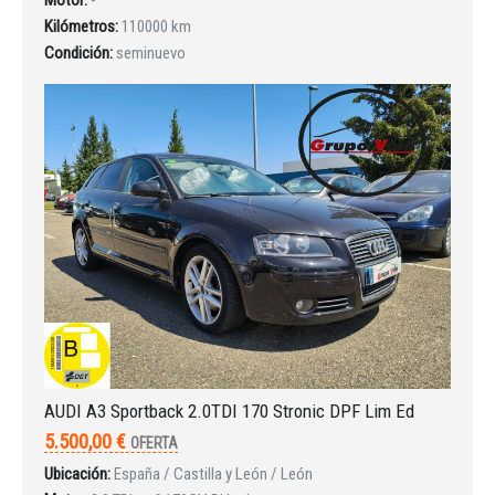
Kilómetros:
110000 km
INICIAR SESIÓN
Condición:
seminuevo
¿Ha olvidado la contraseña?
AUDI A3 Sportback 2.0TDI 170 Stronic DPF Lim Ed
5.500,00 €
OFERTA
Ubicación:
España / Castilla y León / León