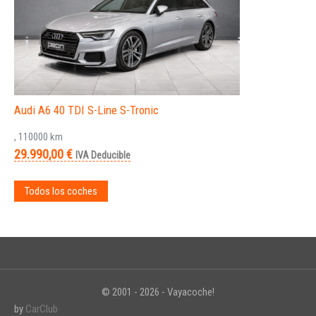
Audi A6 40 TDI S-Line S-Tronic
, 110000 km
29.990,00 €
IVA Deducible
Todos los coches
© 2001 - 2026 - Vayacoche!
by
CarClub