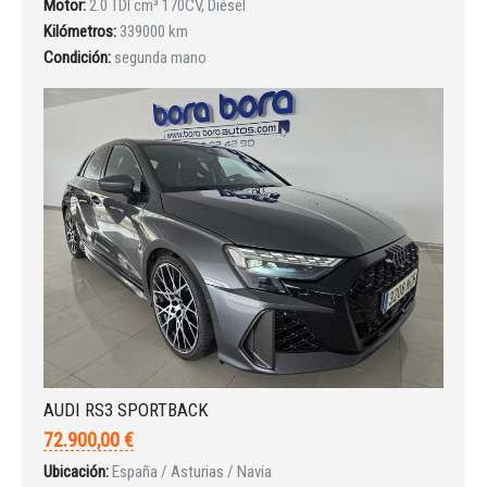
Motor:
2.0 TDI cm³ 170CV, Diésel
Kilómetros:
339000 km
Condición:
segunda mano
AUDI RS3 SPORTBACK
72.900,00 €
Ubicación:
España / Asturias / Navia