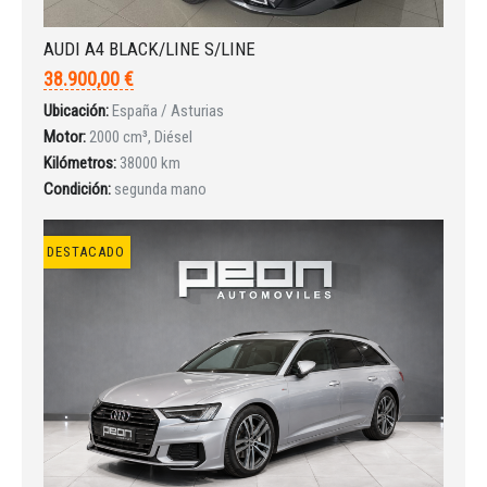
INICIAR SESIÓN
AUDI A4 BLACK/LINE S/LINE
38.900,00 €
¿Ha olvidado la contraseña?
Ubicación:
España / Asturias
Motor:
2000 cm³, Diésel
Kilómetros:
38000 km
Condición:
segunda mano
DESTACADO