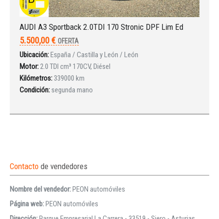
AUDI A3 Sportback 2.0TDI 170 Stronic DPF Lim Ed
5.500,00 €
OFERTA
Ubicación:
España / Castilla y León / León
Motor:
2.0 TDI cm³ 170CV, Diésel
Kilómetros:
339000 km
Condición:
segunda mano
Contacto
de vendedores
Nombre del vendedor:
PEON automóviles
Página web:
PEON automóviles
Dirección:
Parque Empresarial La Carrera - 33519 - Siero - Asturias