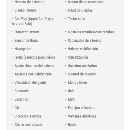
Número de asientos
Sensor de aparcamiento
Diseño interior
Head Up Display
Car Play (Apple Car Play y
Techo solar
Android Auto)
Start-stop system
Cristales tintados/oscurecidos
Sensor de lluvia
Ordenador de a bordo
Navegador
Volante multifunción
Isofix (asientos para niños)
Climatización
Ajuste eléctrico del asiento
Asientos ventilados
Asientos con calefacción
Control de crucero
Velocidad inteligente
Manos libres
Bluetooth
USB
Lector SD
MP3
CD
Espejos eléctricos
Dirección asistida
Ventanas eléctricas
Cierre centralizado
Radio