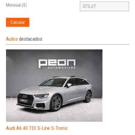
Mensual (€)
Calcular
Autos
destacados
Audi A6 40 TDI S-Line S-Tronic