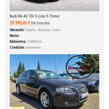
Audi A6 40 TDI S-Line S-Tronic
29.990,00 €
IVA Deducible
Iniciar sesión
Ubicación:
España / Asturias / Siero
Motor:
-
Kilómetros:
110000 km
Condición:
seminuevo
INICIAR SESIÓN
¿Ha olvidado la contraseña?