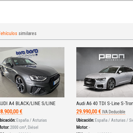
ehículos
similares
UDI A4 BLACK/LINE S/LINE
Audi A6 40 TDI S-Line S-Tro
8.900,00 €
29.990,00 €
IVA Deducible
bicación:
España / Asturias
Ubicación:
España / Asturias / Si
otor:
2000 cm³, Diésel
Motor:
-