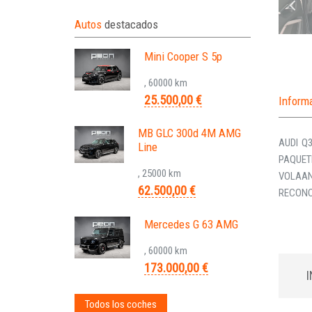
Autos
destacados
Mini Cooper S 5p
, 60000 km
25.500,00 €
Inform
MB GLC 300d 4M AMG
AUDI Q
Line
PAQUETE
, 25000 km
VOLAAN
62.500,00 €
RECONOC
Mercedes G 63 AMG
, 60000 km
173.000,00 €
Todos los coches