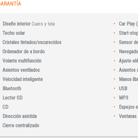
GARANTÍA
Diseño interior
Cuero y tela
Car Play 
Techo solar
Start-sto
Cristales tintados/oscurecidos
Sensor de 
Ordenador de a bordo
Navegado
Volante multifunción
Ajuste elé
Asientos ventilados
Asientos 
Velocidad inteligente
Manos lib
Iniciar sesión
Bluetooth
USB
Lector SD
MP3
CD
Espejos e
Dirección asistida
Ventanas 
Cierre centralizado