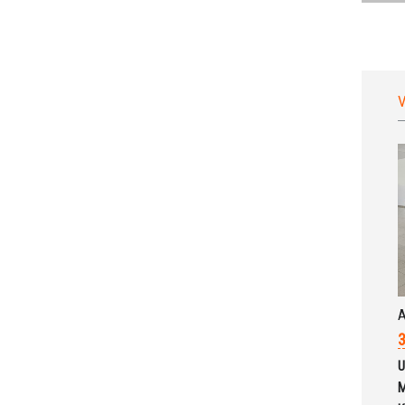
V
A
3
U
M