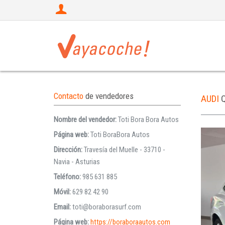
Contacto
de vendedores
AUDI
Nombre del vendedor:
Toti Bora Bora Autos
Página web:
Toti BoraBora Autos
Dirección:
Travesía del Muelle - 33710 -
Navia - Asturias
Teléfono:
985 631 885
Móvil:
629 82 42 90
Email:
toti@boraborasurf.com
Página web:
https://boraboraautos.com