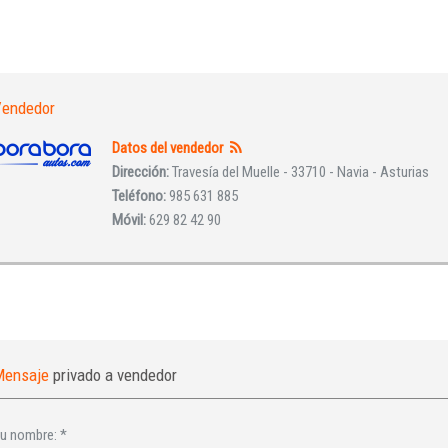
INICIAR SESIÓN
¿Ha olvidado la contraseña?
endedor
Datos del vendedor
Dirección:
Travesía del Muelle - 33710 - Navia - Asturias
Teléfono:
985 631 885
Móvil:
629 82 42 90
Mensaje
privado a vendedor
u nombre:
*