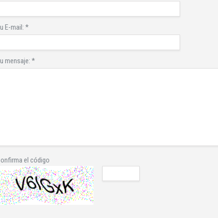
u E-mail:
*
u mensaje:
*
onfirma el código