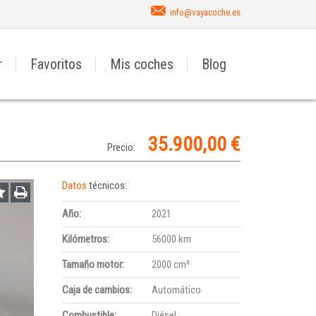
info@vayacoche.es
r
Favoritos
Mis coches
Blog
35.900,00 €
Precio:
Datos
técnicos:
Año:
2021
Kilómetros:
56000 km
Tamaño motor:
2000 cm³
Caja de cambios:
Automático
Combustible:
Diésel