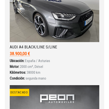
INICIAR SESIÓN
AUDI A4 BLACK/LINE S/LINE
¿Ha olvidado la contraseña?
38.900,00 €
Ubicación:
España / Asturias
Motor:
2000 cm³, Diésel
Kilómetros:
38000 km
Condición:
segunda mano
DESTACADO