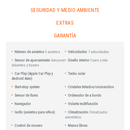
SEGURIDAD Y MEDIO AMBIENTE
EXTRAS
GARANTÍA
Número de asientos
5 asientos
Velocidades:
7 velocidades
Sensor de aparcamiento
Sensores
Diseño interior
Cuero y tela
delantero y trasero
Car Play (Apple Car Play y
Techo solar
Android Auto)
Start-stop system
Cristales tintados/oscurecidos
Sensor de lluvia
Ordenador de a bordo
Navegador
Volante multifunción
Isofix (asientos para niños)
Climatización
Climatizador
automático
Control de crucero
Manos libres