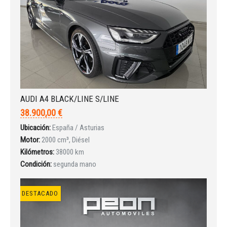
INICIAR SESIÓN
AUDI A4 BLACK/LINE S/LINE
¿Ha olvidado la contraseña?
38.900,00 €
Ubicación:
España / Asturias
Motor:
2000 cm³, Diésel
Kilómetros:
38000 km
Condición:
segunda mano
DESTACADO