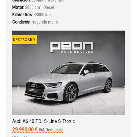
Motor:
2000 cm³, Diésel
Kilómetros:
38000 km
Iniciar sesión
Condición:
segunda mano
DESTACADO
INICIAR SESIÓN
¿Ha olvidado la contraseña?
Audi A6 40 TDI S-Line S-Tronic
29.990,00 €
IVA Deducible