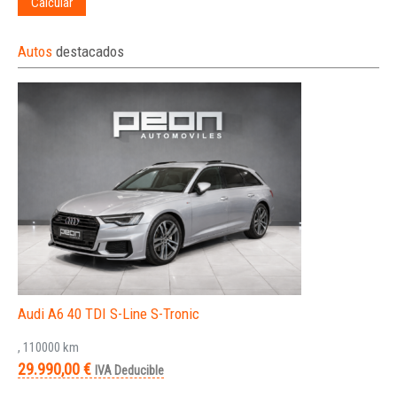
Calcular
Autos
destacados
Audi A6 40 TDI S-Line S-Tronic
, 110000 km
29.990,00 €
IVA Deducible