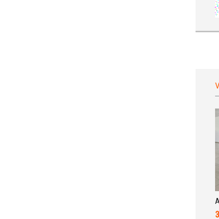
V
A
3