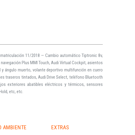
ª matriculación 11/2018 — Cambio automático Tiptronic 8v,
a navegación Plus MMI Touch, Audi Virtual Cockpit, asientos
il y ángulo muerto, volante deportivo multifunción en cuero
les traseros tintados, Audi Drive Select, teléfono Bluetooth
ejos exteriores abatibles eléctricos y térmicos, sensores
ld, etc, etc.
O AMBIENTE
EXTRAS