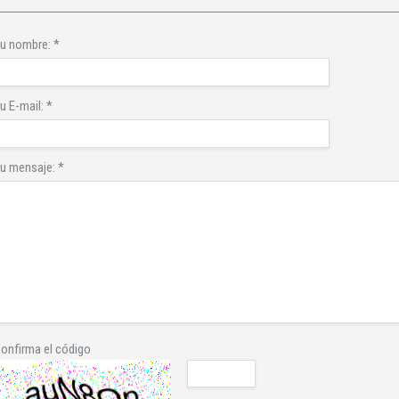
u nombre:
*
u E-mail:
*
u mensaje:
*
onfirma el código