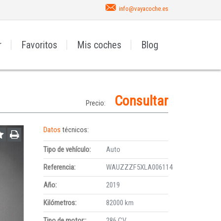
info@vayacoche.es
r
Favoritos
Mis coches
Blog
Consultar
Precio:
Datos
técnicos:
Tipo de vehículo:
Auto
Referencia:
WAUZZZF5XLA006114
Año:
2019
Kilómetros:
82000 km
Tipo de motor::
286 CV