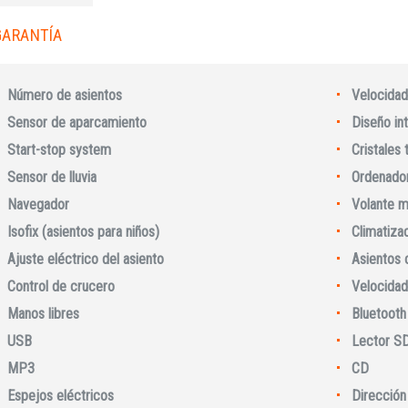
GARANTÍA
Número de asientos
Velocidad
Sensor de aparcamiento
Diseño int
Start-stop system
Cristales
Sensor de lluvia
Ordenador
Navegador
Volante m
Isofix (asientos para niños)
Climatiza
Ajuste eléctrico del asiento
Asientos 
Iniciar sesión
Control de crucero
Velocidad
Manos libres
Bluetooth
USB
Lector S
MP3
CD
Espejos eléctricos
Dirección 