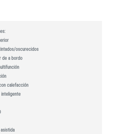
es:
erior
 tintados/oscurecidos
 de a bordo
ultifunción
ción
con calefacción
 inteligente
D
asistida