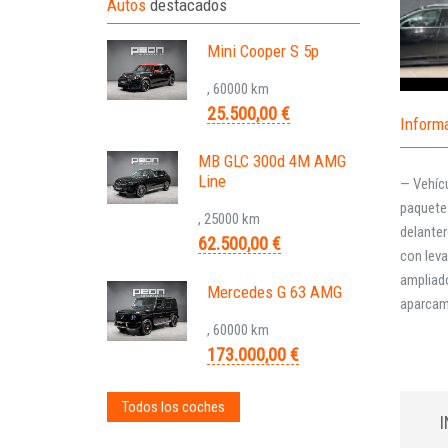
Autos
destacados
Mini Cooper S 5p
, 60000 km
25.500,00 €
Inform
MB GLC 300d 4M AMG
Line
— Vehíc
paquete 
, 25000 km
delanter
62.500,00 €
con leva
ampliado
Mercedes G 63 AMG
aparcami
, 60000 km
173.000,00 €
Todos los coches