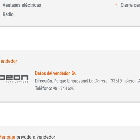
Ventanas eléctricas
Cierre ce
Radio
INICIAR SESIÓN
¿Ha olvidado la contraseña?
endedor
Datos del vendedor
Dirección:
Parque Empresarial La Carrera - 33519 - Siero - 
Teléfono:
985 744 626
Mensaje
privado a vendedor