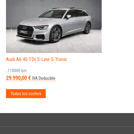
Audi A6 40 TDI S-Line S-Tronic
, 110000 km
29.990,00 €
IVA Deducible
Todos los coches