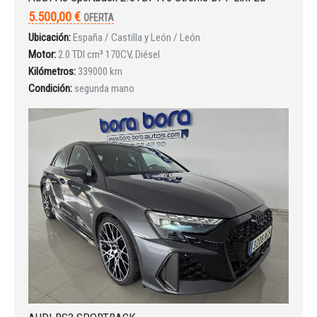
5.500,00 €
OFERTA
Ubicación:
España / Castilla y León / León
Motor:
2.0 TDI cm³ 170CV, Diésel
Kilómetros:
339000 km
Condición:
segunda mano