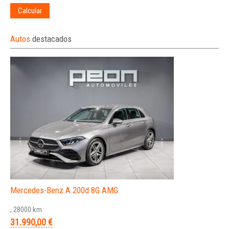
Calcular
Autos
destacados
Mercedes-Benz A 200d 8G AMG
, 28000 km
31.990,00 €