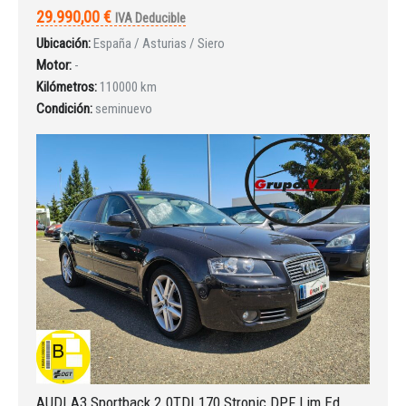
29.990,00 €
IVA Deducible
Ubicación:
España / Asturias / Siero
INICIAR SESIÓN
Motor:
-
Kilómetros:
110000 km
¿Ha olvidado la contraseña?
Condición:
seminuevo
AUDI A3 Sportback 2.0TDI 170 Stronic DPF Lim Ed