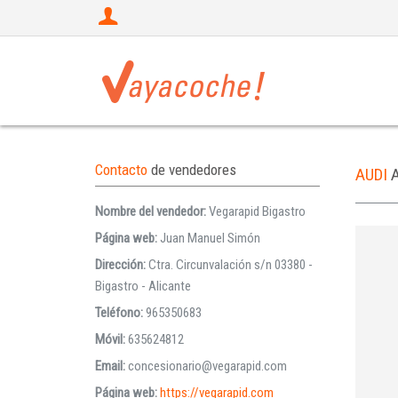
Contacto
de vendedores
AUDI
A
Nombre del vendedor:
Vegarapid Bigastro
Página web:
Juan Manuel Simón
Dirección:
Ctra. Circunvalación s/n 03380 -
Bigastro - Alicante
Teléfono:
965350683
Móvil:
635624812
Email:
concesionario@vegarapid.com
Página web:
https://vegarapid.com