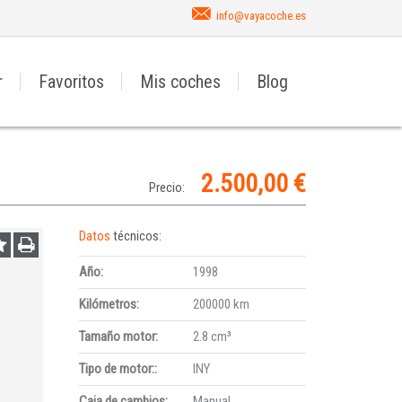
info@vayacoche.es
r
Favoritos
Mis coches
Blog
2.500,00 €
Precio:
Datos
técnicos:
Año:
1998
Kilómetros:
200000 km
Tamaño motor:
2.8 cm³
Tipo de motor::
INY
Caja de cambios:
Manual