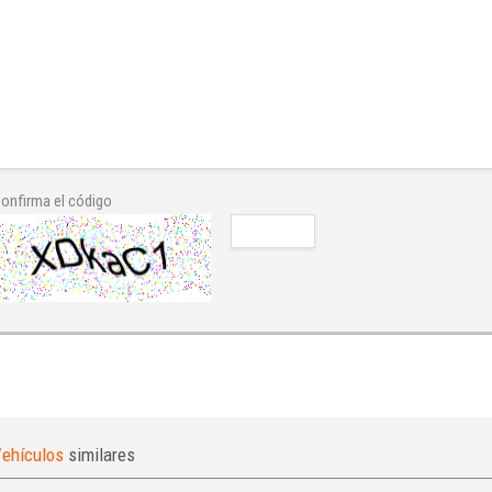
onfirma el código
ehículos
similares