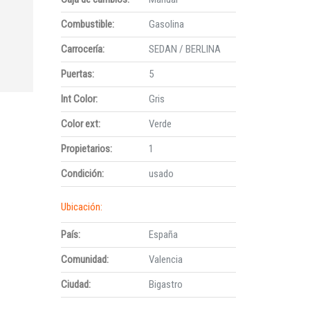
Combustible:
Gasolina
Carrocería:
SEDAN / BERLINA
Puertas:
5
Int Color:
Gris
Color ext:
Verde
Propietarios:
1
Condición:
usado
Ubicación:
País:
España
Comunidad:
Valencia
Ciudad:
Bigastro