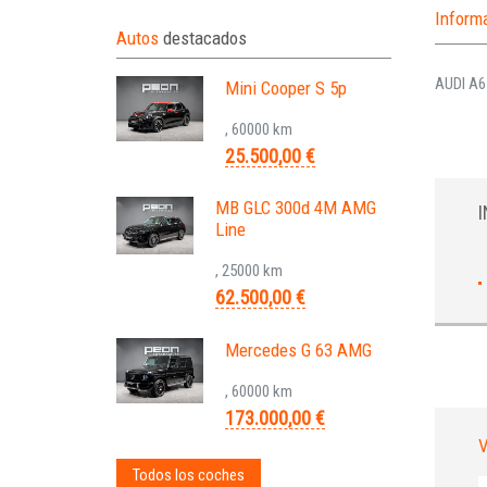
Inform
Autos
destacados
AUDI A6
Mini Cooper S 5p
, 60000 km
25.500,00 €
MB GLC 300d 4M AMG
Line
, 25000 km
62.500,00 €
Mercedes G 63 AMG
, 60000 km
173.000,00 €
V
Todos los coches