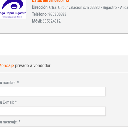
Datos del vendedor
Dirección:
Ctra. Circunvalación s/n 03380 - Bigastro - Alic
Teléfono:
965350683
Móvil:
635624812
INICIAR SESIÓN
Mensaje
privado a vendedor
¿Ha olvidado la contraseña?
u nombre:
*
u E-mail:
*
u mensaje:
*