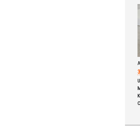
A
3
U
M
K
C