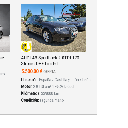
nic
AUDI A3 Sportback 2.0TDI 170
Stronic DPF Lim Ed
5.500,00 €
OFERTA
ero
Ubicación:
España / Castilla y León / León
Motor:
2.0 TDI cm³ 170CV, Diésel
Kilómetros:
339000 km
Condición:
segunda mano