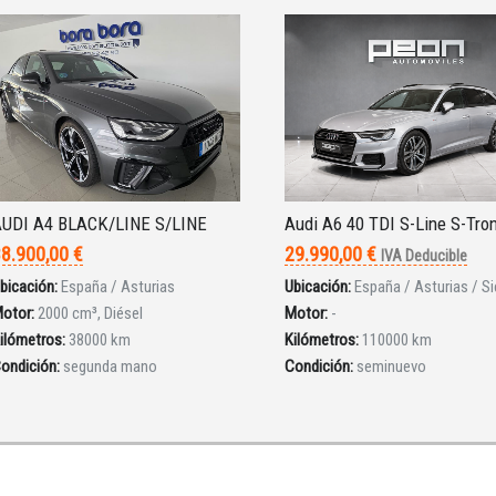
UDI A4 BLACK/LINE S/LINE
Audi A6 40 TDI S-Line S-Tro
8.900,00 €
29.990,00 €
IVA Deducible
bicación:
España / Asturias
Ubicación:
España / Asturias / Si
otor:
2000 cm³, Diésel
Motor:
-
ilómetros:
38000 km
Kilómetros:
110000 km
ondición:
segunda mano
Condición:
seminuevo