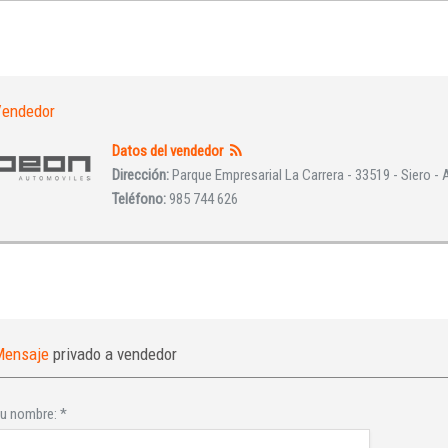
INICIAR SESIÓN
¿Ha olvidado la contraseña?
endedor
Datos del vendedor
Dirección:
Parque Empresarial La Carrera - 33519 - Siero - 
Teléfono:
985 744 626
Mensaje
privado a vendedor
u nombre:
*