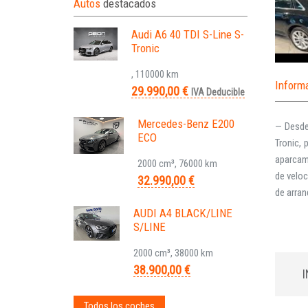
Autos
destacados
Audi A6 40 TDI S-Line S-
Tronic
, 110000 km
Inform
29.990,00 €
IVA Deducible
Mercedes-Benz E200
— Desde
ECO
Tronic,
aparcami
2000 cm³, 76000 km
de veloc
32.990,00 €
de arranq
AUDI A4 BLACK/LINE
S/LINE
2000 cm³, 38000 km
38.900,00 €
Todos los coches