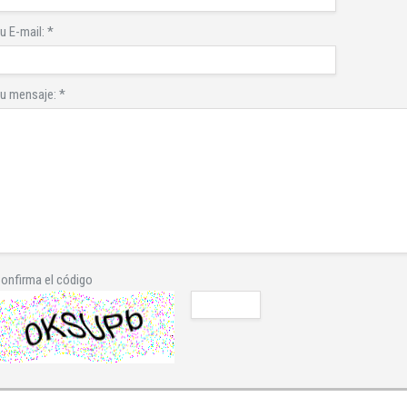
u E-mail:
*
u mensaje:
*
onfirma el código