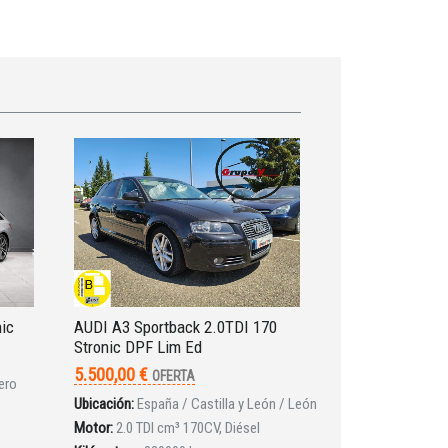
nic
AUDI A3 Sportback 2.0TDI 170
Stronic DPF Lim Ed
5.500,00 €
OFERTA
ero
Ubicación:
España / Castilla y León / León
Motor:
2.0 TDI cm³ 170CV, Diésel