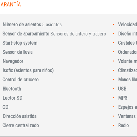
GARANTÍA
Número de asientos
5 asientos
Velocidad
Sensor de aparcamiento
Sensores delantero y trasero
Diseño int
Start-stop system
Cristales
Sensor de lluvia
Ordenador
Navegador
Volante m
Isofix (asientos para niños)
Climatiza
Control de crucero
Manos lib
Iniciar sesión
Bluetooth
USB
Lector SD
MP3
CD
Espejos e
Dirección asistida
Ventanas 
Cierre centralizado
Radio