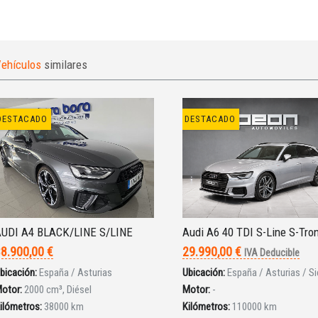
ehículos
similares
DESTACADO
DESTACADO
UDI A4 BLACK/LINE S/LINE
Audi A6 40 TDI S-Line S-Tro
8.900,00 €
29.990,00 €
IVA Deducible
bicación:
España / Asturias
Ubicación:
España / Asturias / Si
otor:
2000 cm³, Diésel
Motor:
-
ilómetros:
38000 km
Kilómetros:
110000 km