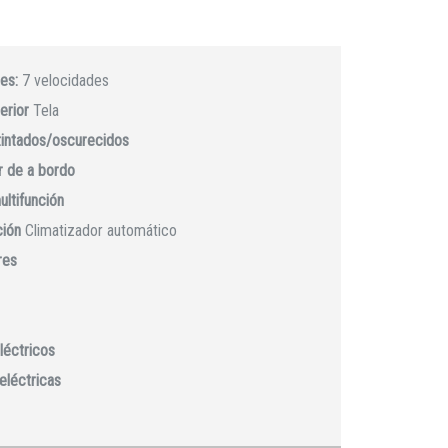
es:
7 velocidades
erior
Tela
 tintados/oscurecidos
 de a bordo
ultifunción
ción
Climatizador automático
res
léctricos
eléctricas