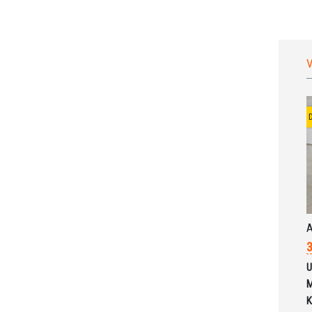
V
A
3
U
M
K