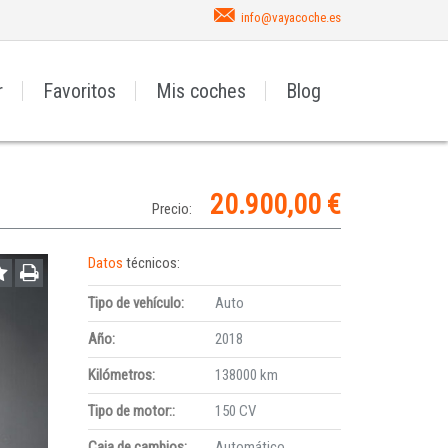
info@vayacoche.es
r
Favoritos
Mis coches
Blog
20.900,00 €
Precio:
Datos
técnicos:
Tipo de vehículo:
Auto
Año:
2018
Kilómetros:
138000 km
Tipo de motor::
150 CV
Caja de cambios:
Automático