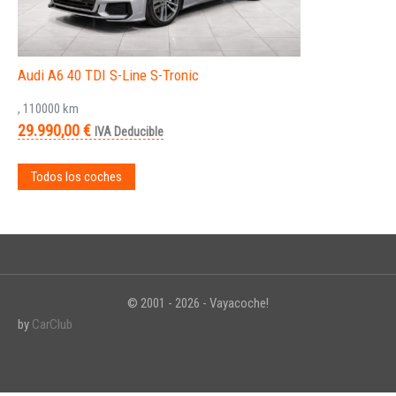
Audi A6 40 TDI S-Line S-Tronic
, 110000 km
29.990,00 €
IVA Deducible
Todos los coches
© 2001 - 2026 - Vayacoche!
by
CarClub