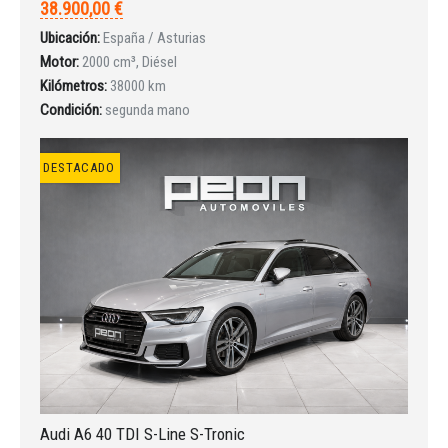
38.900,00 €
Ubicación:
España / Asturias
INICIAR SESIÓN
Motor:
2000 cm³, Diésel
Kilómetros:
38000 km
¿Ha olvidado la contraseña?
Condición:
segunda mano
DESTACADO
Audi A6 40 TDI S-Line S-Tronic