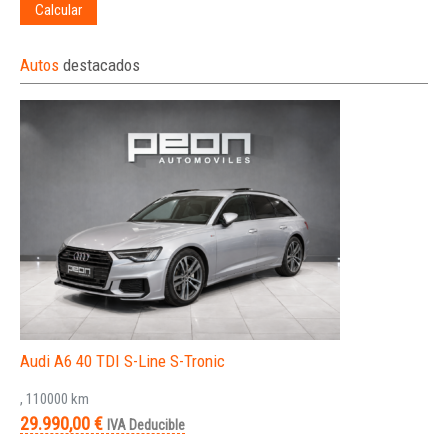
Calcular
Autos
destacados
Audi A6 40 TDI S-Line S-Tronic
, 110000 km
29.990,00 €
IVA Deducible