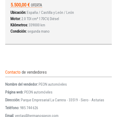
5.500,00 €
OFERTA
Ubicación:
España / Castilla y León / León
Motor:
2.0 TDI cm³ 170CV, Diésel
Kilómetros:
339000 km
Condición:
segunda mano
Contacto
de vendedores
Nombre del vendedor:
PEON automóviles
Página web:
PEON automóviles
Dirección:
Parque Empresarial La Carrera - 33519 - Siero - Asturias
Teléfono:
985 744 626
Email:
ventas@hermanospeon.com