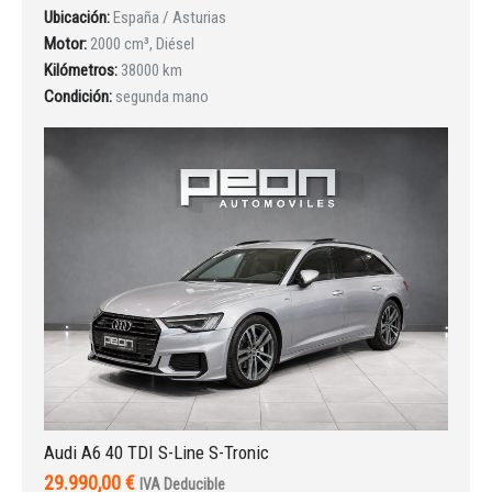
Ubicación:
España / Asturias
Motor:
2000 cm³, Diésel
INICIAR SESIÓN
Kilómetros:
38000 km
Condición:
segunda mano
¿Ha olvidado la contraseña?
Audi A6 40 TDI S-Line S-Tronic
29.990,00 €
IVA Deducible