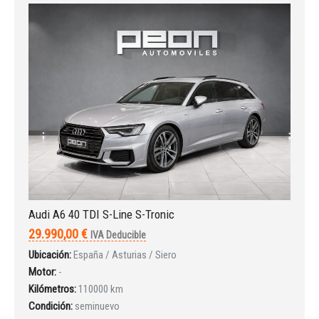
INICIAR SESIÓN
¿Ha olvidado la contraseña?
Audi A6 40 TDI S-Line S-Tronic
29.990,00 €
IVA Deducible
Ubicación:
España / Asturias / Siero
Motor:
-
Kilómetros:
110000 km
Condición:
seminuevo