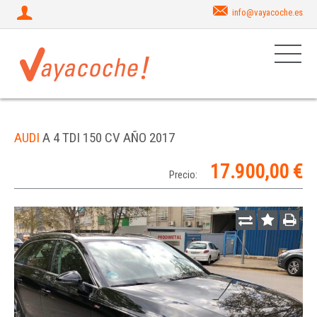
info@vayacoche.es
AUDI
A 4 TDI 150 CV AÑO 2017
17.900,00 €
Precio: