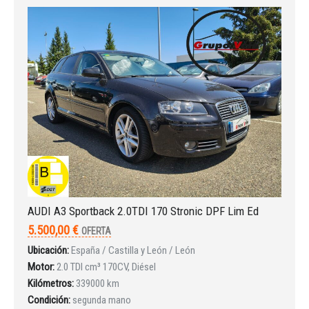
AUDI A3 Sportback 2.0TDI 170 Stronic DPF Lim Ed
5.500,00 €
OFERTA
Ubicación:
España / Castilla y León / León
Motor:
2.0 TDI cm³ 170CV, Diésel
Kilómetros:
339000 km
Condición:
segunda mano