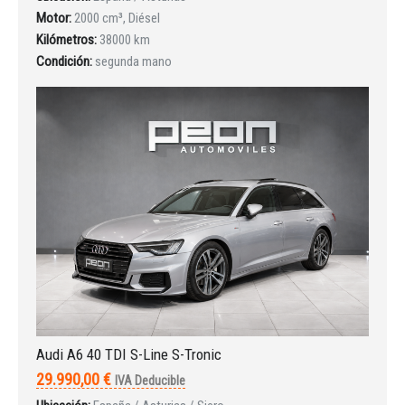
Motor:
2000 cm³, Diésel
INICIAR SESIÓN
Kilómetros:
38000 km
Condición:
segunda mano
¿Ha olvidado la contraseña?
Audi A6 40 TDI S-Line S-Tronic
29.990,00 €
IVA Deducible