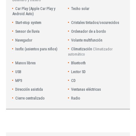
Car Play (Apple Car Play y
Techo solar
Android Auto)
Start-stop system
Cristales tintados/oscurecidos
Sensor de lluvia
Ordenador de a bordo
Navegador
Volante multifunción
Isofix (asientos para niños)
Climatización
Climatizador
automático
Manos libres
Bluetooth
USB
Lector SD
MP3
CD
Dirección asistida
Ventanas eléctricas
Cierre centralizado
Radio