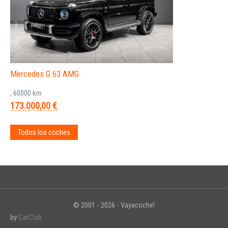
Mercedes G 63 AMG
, 60000 km
173.000,00 €
Todos los coches
© 2001 - 2026 - Vayacoche!
by
CarClub