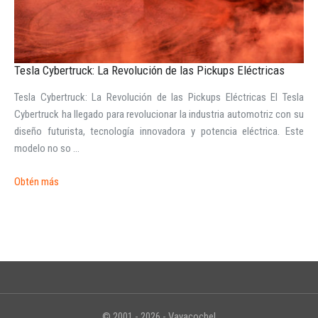
Tesla Cybertruck: La Revolución de las Pickups Eléctricas
Tesla Cybertruck: La Revolución de las Pickups Eléctricas El Tesla
INICIAR SESIÓN
Cybertruck ha llegado para revolucionar la industria automotriz con su
diseño futurista, tecnología innovadora y potencia eléctrica. Este
¿Ha olvidado la contraseña?
modelo no so ...
Obtén más
© 2001 - 2026 - Vayacoche!