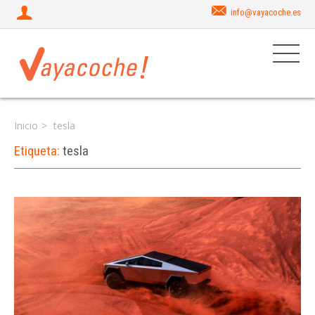
info@vayacoche.es
Inicio
tesla
Etiqueta:
tesla
Iniciar sesión