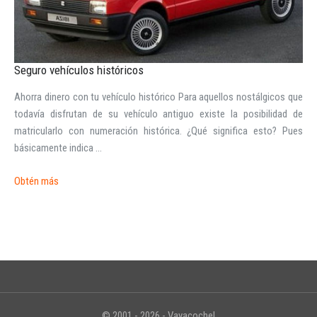
Seguro vehículos históricos
Ahorra dinero con tu vehículo histórico Para aquellos nostálgicos que
INICIAR SESIÓN
todavía disfrutan de su vehículo antiguo existe la posibilidad de
matricularlo con numeración histórica. ¿Qué significa esto? Pues
¿Ha olvidado la contraseña?
básicamente indica ...
Obtén más
© 2001 - 2026 - Vayacoche!