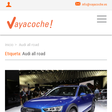
info@vayacoche.es
Inicio
Audi all road
Etiqueta:
Audi all road
Iniciar sesión