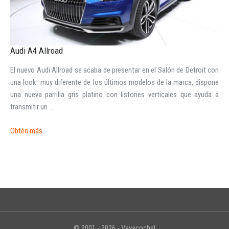
Audi A4 Allroad
El nuevo Audi Allroad se acaba de presentar en el Salón de Detroit con
INICIAR SESIÓN
una look muy diferente de los últimos modelos de la marca, dispone
una nueva parrilla gris platino con listones verticales que ayuda a
¿Ha olvidado la contraseña?
transmitir un ...
Obtén más
© 2001 - 2026 - Vayacoche!