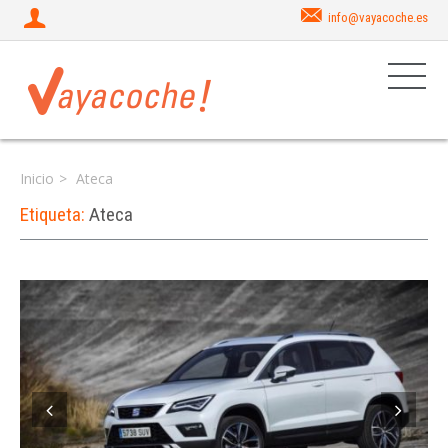
info@vayacoche.es
Inicio
Ateca
Etiqueta:
Ateca
Iniciar sesión