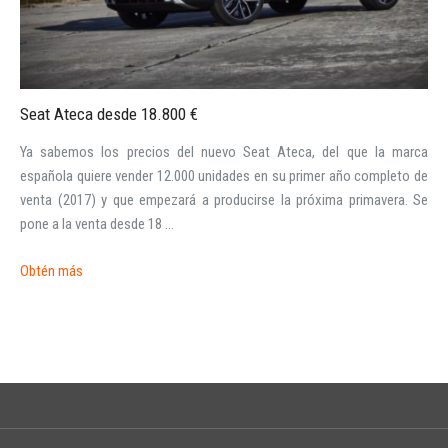
Seat Ateca desde 18.800 €
INICIAR SESIÓN
Ya sabemos los precios del nuevo Seat Ateca, del que la marca
española quiere vender 12.000 unidades en su primer año completo de
venta (2017) y que empezará a producirse la próxima primavera. Se
¿Ha olvidado la contraseña?
pone a la venta desde 18 ...
Obtén más