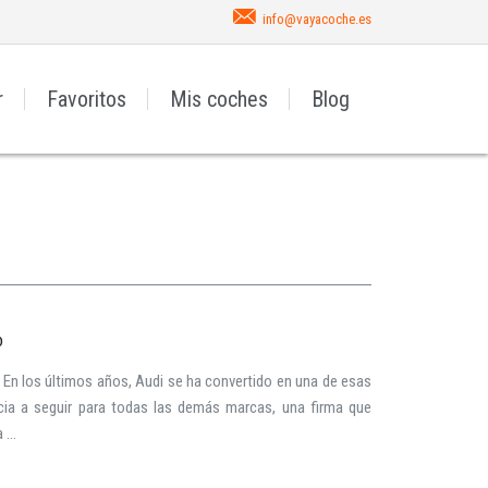
info@vayacoche.es
r
Favoritos
Mis coches
Blog
o
to En los últimos años, Audi se ha convertido en una de esas
ia a seguir para todas las demás marcas, una firma que
...