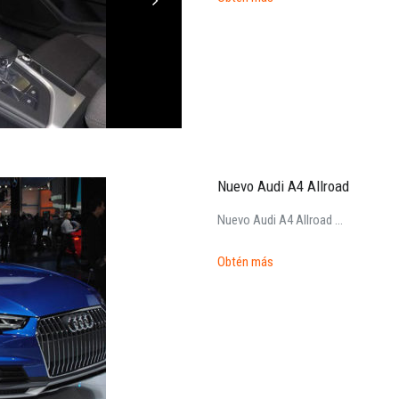
Iniciar sesión
Nuevo Audi A4 Allroad
INICIAR SESIÓN
Nuevo Audi A4 Allroad ...
¿Ha olvidado la contraseña?
Obtén más