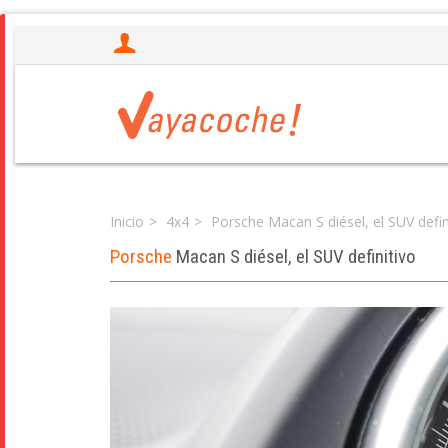
Inicio
4x4
Porsche Macan S diésel, el SUV defin
Porsche
Macan S diésel, el SUV definitivo