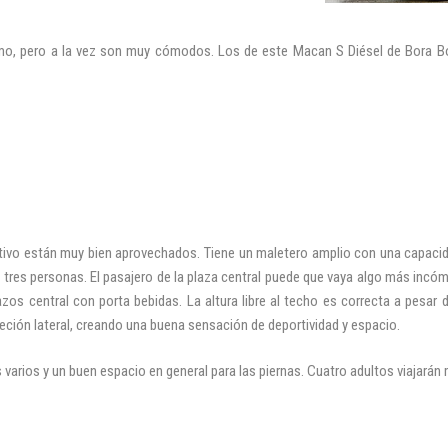
imo, pero a la vez son muy cómodos. Los de este Macan S Diésel de Bora B
INICIAR SESIÓN
¿Ha olvidado la contraseña?
initivo están muy bien aprovechados. Tiene un maletero amplio con una capaci
 tres personas. El pasajero de la plaza central puede que vaya algo más incó
azos central con porta bebidas. La altura libre al techo es correcta a pes
ción lateral, creando una buena sensación de deportividad y espacio.
s varios y un buen espacio en general para las piernas. Cuatro adultos viajarán 