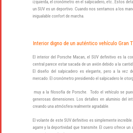
izquierda, el cronómetro en el salpicadero, etc…Estos det
un SUV es un deportivo. Cuando nos sentamos a los mandos
inigualable confort de marcha.
Interior digno de un auténtico vehículo Gran 
El interior del Porsche Macan, el SUV definitivo es la c
central parece estar sacada de un avión debido a la cant
El diseño del salpicadero es elegante, pero a la vez 
mercado. El cronómetro presidiendo el salpicadero le otor
muy a la filosofía de Porsche. Todo el vehículo se pued
generosas dimensiones. Los detalles en aluminio del in
creando una atmósfera realmente agradable.
El volante de este SUV definitivo es simplemente increíbl
agarre y la deportividad que transmite. El cuero ofrece u