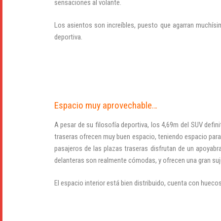
sensaciones al volante.
Los asientos son increíbles, puesto que agarran muchís
deportiva.
Espacio muy aprovechable…
A pesar de su filosofía deportiva, los 4,69m del SUV def
traseras ofrecen muy buen espacio, teniendo espacio para
pasajeros de las plazas traseras disfrutan de un apoyabr
delanteras son realmente cómodas, y ofrecen una gran suje
El espacio interior está bien distribuido, cuenta con hueco