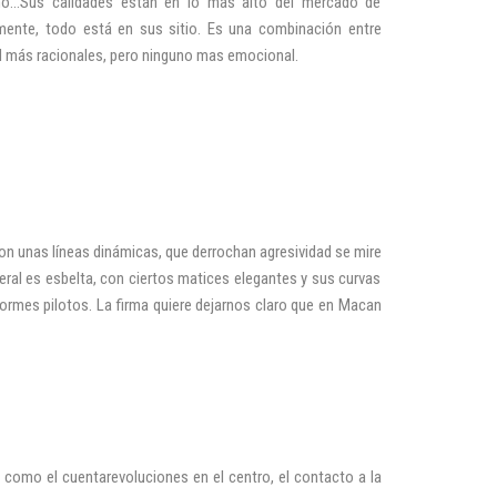
o…Sus calidades están en lo más alto del mercado de
mente, todo está en sus sitio. Es una combinación entre
d más racionales, pero ninguno mas emocional.
 unas líneas dinámicas, que derrochan agresividad se mire
teral es esbelta, con ciertos matices elegantes y sus curvas
normes pilotos. La firma quiere dejarnos claro que en Macan
 como el cuentarevoluciones en el centro, el contacto a la