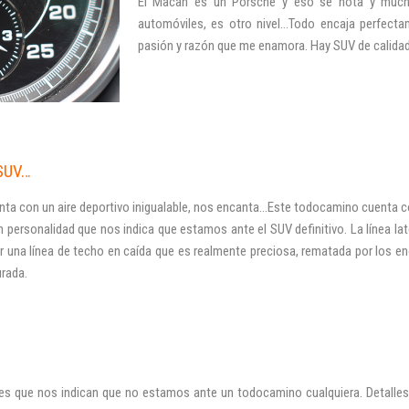
El Macan es un Porsche y eso se nota y much
automóviles, es otro nivel…Todo encaja perfecta
pasión y razón que me enamora. Hay SUV de calida
 SUV…
 con un aire deportivo inigualable, nos encanta…Este todocamino cuenta con
n personalidad que nos indica que estamos ante el SUV definitivo. La línea la
or una línea de techo en caída que es realmente preciosa, rematada por los e
urada.
lles que nos indican que no estamos ante un todocamino cualquiera. Detalles