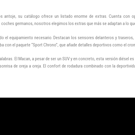
 antoje, su catálogo ofrece un listado enorme de extras. Cuenta con o
 coches germanos, nosotros elegimos los extras que más se adaptan a lo q
do el equipamiento necesario. Destacan los sensores delanteros y traseros,
 con el paquete “Sport Chrono”, que añade detalles deportivos como el cron
alabras. El Macan, a pesar de ser un SUV y en concreto, esta versión diésel e
sonrisa de oreja a oreja. El confort de rodadura combinado con la deportivid