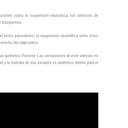
pciones como la suspensión neumática, los sensores de
ue busquemos.
 el techo panorámico, la suspensión neumático entre otros
ómetro del salpicadero.
s un auténtico Porsche. Las sensaciones de este vehículo en
ad y la melodía de sus escapes es auténtico deleite para el