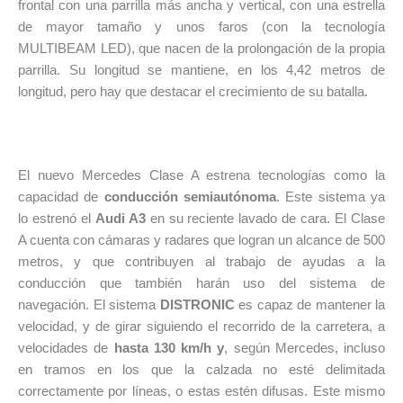
frontal con una parrilla más ancha y vertical, con una estrella
de mayor tamaño y unos faros (con la tecnología
MULTIBEAM LED), que nacen de la prolongación de la propia
parrilla. Su longitud se mantiene, en los 4,42 metros de
longitud, per
o hay qu
e destacar el crecimiento de su batalla.
El nuevo Mercede
s Clase A estrena tecnologías como la
capacidad de
conducción semiautónoma
. Este sistema ya
lo estrenó el
A
udi A3
en su reciente lavado de c
ara. El Clase
A cuenta con cámaras y radares que logran un alcance de 500
metros, y que contribuyen al tra
bajo de ayudas a la
conducción que también harán uso del sistema de
Iniciar sesión
navegación.
El sistema
DISTRON
IC
es capaz de mantener la
velocidad, y de girar siguiendo el recorrido de la carretera, a
velocidades de
hasta 130 km/h y
, según Mercedes, incluso
en tramos en los que la calzada no esté delimitada
correctamente por líneas, o estas estén difusas. Este mismo