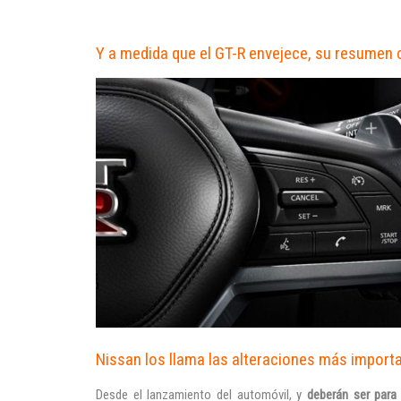
Y a medida que el GT-R envejece, su resumen
Nissan los llama las alteraciones más import
Desde el lanzamiento del automóvil, y
deberán ser para j