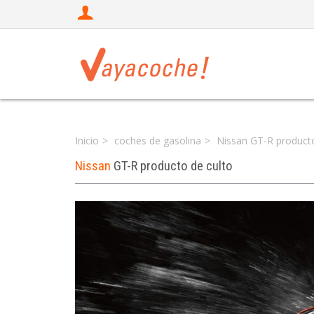
Inicio
coches de gasolina
Nissan GT-R producto
Nissan
GT-R producto de culto