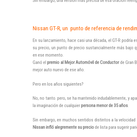
Sin embargo, una versión más precisa de esa oración reempl
Nissan GT-R, un punto de referencia de rendi
En su lanzamiento, hace casi una década, el GT-R podría e
su precio, un punto de precio sustancialmente más bajo 
en ese momento.
Ganó el
premio al Mejor Automóvil de Conductor
de Gran Br
mejor auto nuevo de ese año.
Pero en los años siguientes?
No, no tanto. pero, se ha mantenido indudablemente, y ap
la imaginación de cualquier
persona menor de 35 años
.
Sin embargo, en muchos sentidos distintos a la velocidad
Nissan infló alegremente su precio
de lista para sugerir pa