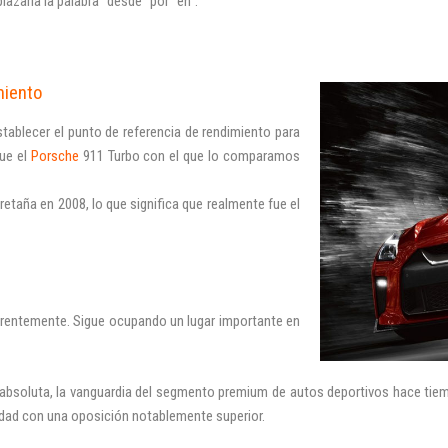
azaría la palabra "desde" por "en".
miento
Iniciar sesión
stablecer el punto de referencia de rendimiento para
que el
Porsche
911 Turbo con el que lo comparamos
etaña en 2008, lo que significa que realmente fue el
INICIAR SESIÓN
arentemente. Sigue ocupando un lugar importante en
¿Ha olvidado la contraseña?
 absoluta, la vanguardia del segmento premium de autos deportivos hace tiem
ridad con una oposición notablemente superior.