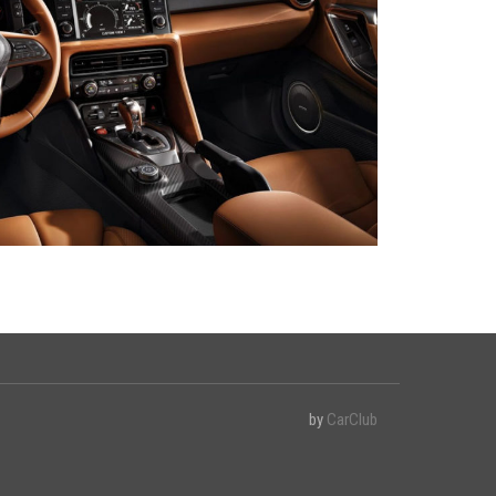
by
CarClub